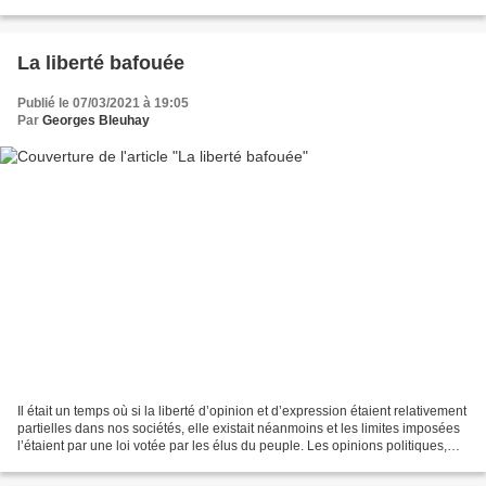
brosse à reluire Biden. Ce...
La liberté bafouée
Publié le 07/03/2021 à 19:05
Par
Georges Bleuhay
Il était un temps où si la liberté d’opinion et d’expression étaient relativement
partielles dans nos sociétés, elle existait néanmoins et les limites imposées
l’étaient par une loi votée par les élus du peuple. Les opinions politiques,
philosophiques,...