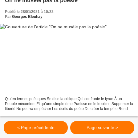
On ne musèle pas la poésie
Publié le 28/01/2021 à 10:22
Par
Georges Bleuhay
Q u’en termes poétiques Se dise la critique Qui confronte le tyran À un
Peuple mécontent Et qu’une simple rime Punisse enfin le crime Supprimer la
liberté Ne pourra empêcher Les écrits du poète De créer la tempête Rendant
à l’humanité Une raison d’espérer...
< Page précédente
Page suivante >