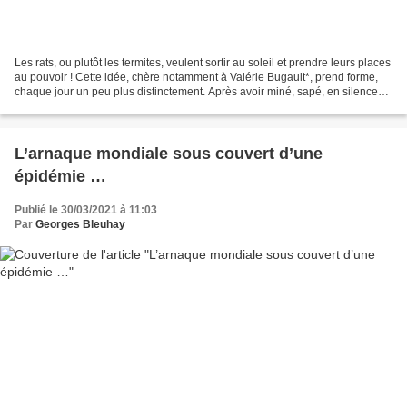
Les rats, ou plutôt les termites, veulent sortir au soleil et prendre leurs places
au pouvoir ! Cette idée, chère notamment à Valérie Bugault*, prend forme,
chaque jour un peu plus distinctement. Après avoir miné, sapé, en silence
nos élites économiques,...
L’arnaque mondiale sous couvert d’une
épidémie …
Publié le 30/03/2021 à 11:03
Par
Georges Bleuhay