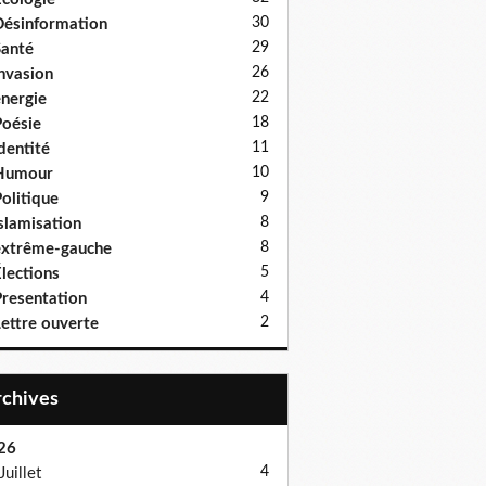
30
ésinformation
29
anté
26
nvasion
22
nergie
18
oésie
11
dentité
10
Humour
9
olitique
8
slamisation
8
xtrême-gauche
5
lections
4
resentation
2
ettre ouverte
Archives
26
4
Juillet