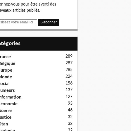
nnez-vous pour être averti des
veaux articles publiés.
Catégories
289
rance
287
elgique
285
Europe
224
Monde
156
ocial
137
humeurs
127
nformation
93
Économie
46
uerre
32
ustice
32
Otan
32
cologie