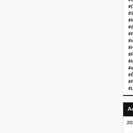
#D
#S
#I
#é
#P
#i
#
#P
#I
#e
#É
#P
#L
20