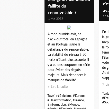
c’e
faillite du
ava
renouvelable ?
28 M
1 Mai 2025
En 1
À mon humble avis, ce
la g
black-out total en Espagne
mépr
et au Portugal signe la
la f
défaillance du renouvelable.
fémi
La stabilité du réseau à 50
l’él
hertz n’étant plus assurée, il
voté
y a eu des coupures en série
de g
pour éviter des dégâts
Au d
majeurs. Mais dénoncer le
s’app
manque de fiabilité...
Li
Lire la suite
Tag(s
Tag(s) :
#Belgique
,
#Europe
,
#Fra
#Désinformation
,
#France
,
#Soc
#Information
,
#Monde
,
#Social
,
#Écologie
,
#identité
,