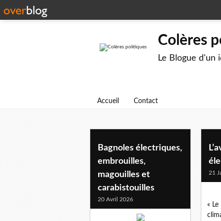
Colères p
Le Blogue d'un 
Accueil
Contact
ecologie
Bagnoles électriques,
L’a
embrouilles,
éle
21 J
magouilles et
carabistouilles
20 Avril 2026
« Le
clim