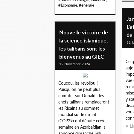
#Économie
,
#énergie
Jan
L’
Nouvelle victoire de
de
la science islamique,
31 J
les talibans sont les
bienvenus au GIEC
Ce q
12 Novembre 2024
aujo
impo
vue 
Coucou, les revoilou !
reme
Puisqu’on ne peut plus
rais
compter sur Donald, des
y so
chefs talibans remplaceront
disc
les Ricains au sommet
voul
mondial sur le climat
conn
(COP29) qui débute cette
Li
semaine en Azerbaïdjan, a
annoncé dimanche Sidi