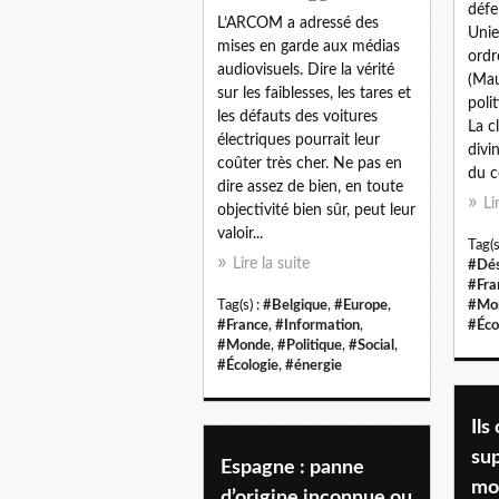
défe
L’ARCOM a adressé des
Unie
mises en garde aux médias
ordr
audiovisuels. Dire la vérité
(Ma
sur les faiblesses, les tares et
poli
les défauts des voitures
La c
électriques pourrait leur
divi
coûter très cher. Ne pas en
du c
dire assez de bien, en toute
Li
objectivité bien sûr, peut leur
valoir...
Tag(s
Lire la suite
#Dés
#Fra
Tag(s) :
#Belgique
,
#Europe
,
#Mo
#France
,
#Information
,
#Éco
#Monde
,
#Politique
,
#Social
,
#Écologie
,
#énergie
Ils
sup
Espagne : panne
mo
d’origine inconnue ou