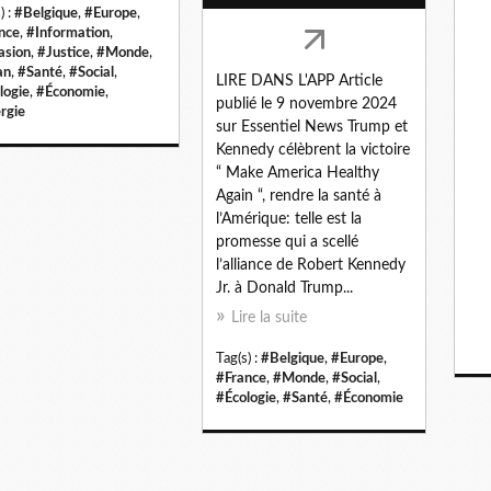
) :
#Belgique
,
#Europe
,
nce
,
#Information
,
asion
,
#Justice
,
#Monde
,
an
,
#Santé
,
#Social
,
LIRE DANS L'APP Article
logie
,
#Économie
,
publié le 9 novembre 2024
rgie
sur Essentiel News Trump et
Kennedy célèbrent la victoire
“ Make America Healthy
Again “, rendre la santé à
l’Amérique: telle est la
promesse qui a scellé
l’alliance de Robert Kennedy
Jr. à Donald Trump...
Lire la suite
Tag(s) :
#Belgique
,
#Europe
,
#France
,
#Monde
,
#Social
,
#Écologie
,
#Santé
,
#Économie