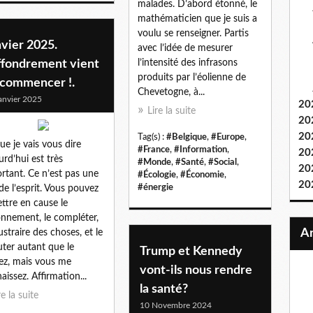
malades. D’abord étonné, le
mathématicien que je suis a
voulu se renseigner. Partis
vier 2025.
avec l’idée de mesurer
effondrement vient
l’intensité des infrasons
produits par l’éolienne de
 commencer !.
Chevetogne, à...
anvier 2025
20
Lire la suite
20
20
Tag(s) :
#Belgique
,
#Europe
,
ue je vais vous dire
#France
,
#Information
,
20
urd’hui est très
#Monde
,
#Santé
,
#Social
,
20
rtant. Ce n’est pas une
#Écologie
,
#Économie
,
20
#énergie
de l’esprit. Vous pouvez
ttre en cause le
onnement, le compléter,
ustraire des choses, et le
uter autant que le
Trump et Kennedy
ez, mais vous me
vont-ils nous rendre
aissez. Affirmation...
la santé?
re la suite
10 Novembre 2024