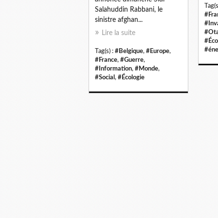
Tag(s
Salahuddin Rabbani, le
#Fra
sinistre afghan...
#Inv
#Ot
Lire la suite
#Éco
#éne
Tag(s) :
#Belgique
,
#Europe
,
#France
,
#Guerre
,
#Information
,
#Monde
,
#Social
,
#Écologie