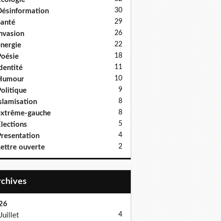
30
ésinformation
29
anté
26
nvasion
22
nergie
18
oésie
11
dentité
10
Humour
9
olitique
8
slamisation
8
xtrême-gauche
5
lections
4
resentation
2
ettre ouverte
Archives
26
4
Juillet