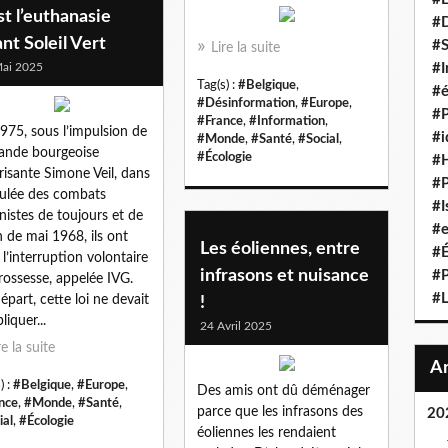
st l’euthanasie
#D
nt Soleil Vert
#S
Lire la suite
ai 2025
#I
Tag(s) :
#Belgique
,
#é
#Désinformation
,
#Europe
,
#P
#France
,
#Information
,
975, sous l’impulsion de
#i
#Monde
,
#Santé
,
#Social
,
rande bourgeoise
#Écologie
#
isante Simone Veil, dans
#P
oulée des combats
#I
nistes de toujours et de
#e
an de mai 1968, ils ont
Les éoliennes, entre
#É
 l’interruption volontaire
infrasons et nuisance
#P
rossesse, appelée IVG.
#L
épart, cette loi ne devait
!
liquer...
24 Avril 2025
re la suite
) :
#Belgique
,
#Europe
,
Des amis ont dû déménager
nce
,
#Monde
,
#Santé
,
parce que les infrasons des
20
ial
,
#Écologie
éoliennes les rendaient