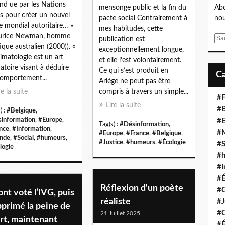
nd ue par les Nations
mensonge public et la fin du
Abo
s pour créer un nouvel
pacte social Contrairement à
nou
e mondial autoritaire… »
mes habitudes, cette
urice Newman, homme
E
publication est
tique australien (2000)). «
m
exceptionnellement longue,
limatologie est un art
a
et elle l’est volontairement.
natoire visant à déduire
i
Ce qui s’est produit en
omportement...
l
Ariège ne peut pas être
re la suite
compris à travers un simple...
#F
Lire la suite
#B
) :
#Belgique
,
information
,
#Europe
,
#
Tag(s) :
#Désinformation
,
nce
,
#Information
,
#
#Europe
,
#France
,
#Belgique
,
nde
,
#Social
,
#humeurs
,
#Justice
,
#humeurs
,
#Écologie
#S
logie
#
#I
#
Réflexion d'un poète
#G
 ont voté l’IVG, puis
réaliste
#J
primé la peine de
#
21 Juillet 2025
rt, maintenant
#É