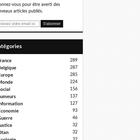
nnez-vous pour être averti des
veaux articles publiés.
Catégories
289
rance
287
elgique
285
Europe
224
Monde
156
ocial
137
humeurs
127
nformation
93
Économie
46
uerre
32
ustice
32
Otan
32
cologie