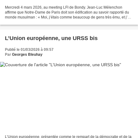
Mercredi 4 mars 2026, au meeting LFI de Bondy. Jean-Luc Mélenchon
affirme que Notre-Dame de Paris doit son édification au savoir rapporté du
monde musulman : « Moi, j’étais comme beaucoup de gens très ému, et j’ai
dit que Notre-Dame appartenait à nous...
L’Union européenne, une URSS bis
Publié le 01/03/2026 à 09:57
Par
Georges Bleuhay
L’Union européenne, présentée comme le rempart de la démocratie et de la