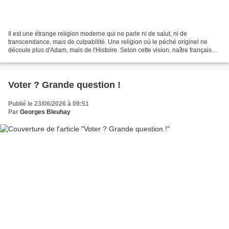
Il est une étrange religion moderne qui ne parle ni de salut, ni de
transcendance, mais de culpabilité. Une religion où le péché originel ne
découle plus d'Adam, mais de l'Histoire. Selon cette vision, naître français
suffirait à hériter d'une dette morale...
Voter ? Grande question !
Publié le 23/06/2026 à 09:51
Par
Georges Bleuhay