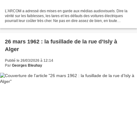
L’ARCOM a adressé des mises en garde aux médias audiovisuels. Dire la
vérité sur les faiblesses, les tares et les défauts des voitures électriques
pourrait leur coûter très cher. Ne pas en dire assez de bien, en toute
objectivité bien sûr, peut leur valoir...
26 mars 1962 : la fusillade de la rue d’Isly à
Alger
Publié le 26/03/2026 à 12:14
Par
Georges Bleuhay