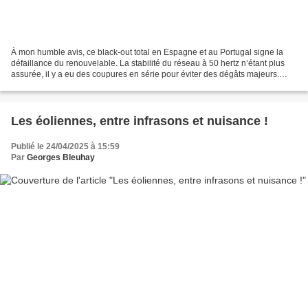
À mon humble avis, ce black-out total en Espagne et au Portugal signe la
défaillance du renouvelable. La stabilité du réseau à 50 hertz n’étant plus
assurée, il y a eu des coupures en série pour éviter des dégâts majeurs.
Mais dénoncer le manque de fiabilité...
Les éoliennes, entre infrasons et nuisance !
Publié le 24/04/2025 à 15:59
Par
Georges Bleuhay