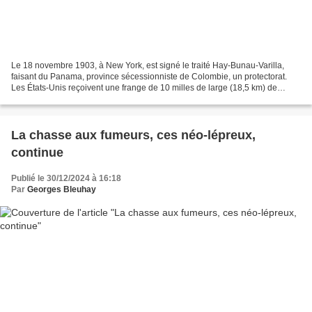
Le 18 novembre 1903, à New York, est signé le traité Hay-Bunau-Varilla,
faisant du Panama, province sécessionniste de Colombie, un protectorat.
Les États-Unis reçoivent une frange de 10 milles de large (18,5 km) de
chaque côté du futur canal, pour sa...
La chasse aux fumeurs, ces néo-lépreux,
continue
Publié le 30/12/2024 à 16:18
Par
Georges Bleuhay