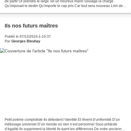
de partir Or prendre le large Tel un heureux marin Soulage la charge
Qu’imposait le destin Qu’importe le cap pris Car tout sera nouveau Loin des
anciens soucis Adieu les orages...
Ils nos futurs maîtres
Publié le 07/12/2024 à 10:37
Par
Georges Bleuhay
Petit poème complotiste Ils détestent l’identité Et rêvent d’uniformité D’un
métissage universel D’un monde où rien n’est personnel Sous prétexte
d’égalité Ils suppriment la liberté Ils tuent les différences De notre ancienne