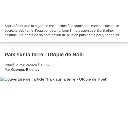
Sans dénier que la cigarette est nuisible à la santé, tout comme l’alcool, le
sucre, le sel, l’air et l’eau pollués, j’ai bien l’impression que Big Brother
assume une partie de sa domination de plus en plus par la peur, l’angoisse
permanente. Notre vie...
Paix sur la terre - Utopie de Noël
Publié le 25/12/2024 à 18:52
Par
Georges Bleuhay