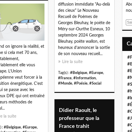
diffusion immédiate "Au-delà
Abo
des cieux" Le Nouveau
nou
Recueil de Poèmes de
E
Georges Bleuhay, le poète de
m
Méry-sur-Ourthe Esneux, 10
a
septembre 2024 Georges
i
Bleuhay, poète wallon, est
d on ignore la réalité, et
l
heureux d’annoncer la sortie
 si cela met 70 ans,
de son nouveau recueil...
#F
itablement,
Lire la suite
#B
riablement elle vous
#
rape. L’Union
Tag(s) :
#Belgique
,
#Europe
,
#
péenne veut forcer à la
#France
,
#Information
,
#Monde
,
#Poésie
,
#Social
sition énergétique. C’est
#S
ui se passe avec les
#
ux DPE qui ont entraîné
#I
leurs méthodes de
#
l...
Didier Raoult, le
#G
re la suite
professeur que la
#J
#
France trahit
) :
#Belgique
,
#Europe
,
#É