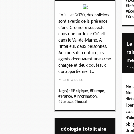
#Dés
#Inf
#Éco
En juillet 2020, des policiers
#éne
sont avertis de la présence
d’une Clio noire suspecte
dans une ruelle de Créteil
dans le Val-de-Marne. A
Le 
l’intérieur, deux personnes.
rai
Au cours du contrôle, les
agents découvrent une arme
me
chargée et deux couteaux
4 Se
qui appartiennent...
Lire la suite
Ne p
Tag(s) :
#Belgique
,
#Europe
,
Nous
#France
,
#Information
,
dict
#Justice
,
#Social
libe
cœur
d’ai
obli
Idéologie totalitaire
droi