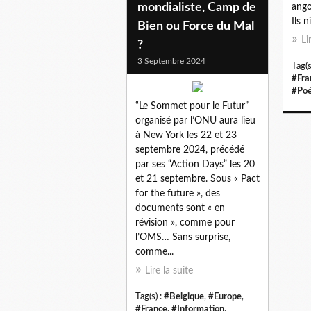
mondialiste, Camp de
ango
Ils n
Bien ou Force du Mal
Li
?
3 Septembre 2024
Tag(s
#Fra
#Poé
“Le Sommet pour le Futur”
organisé par l’ONU aura lieu
à New York les 22 et 23
septembre 2024, précédé
par ses “Action Days” les 20
et 21 septembre. Sous « Pact
for the future », des
documents sont « en
révision », comme pour
l’OMS… Sans surprise,
comme...
Lire la suite
Tag(s) :
#Belgique
,
#Europe
,
#France
,
#Information
,