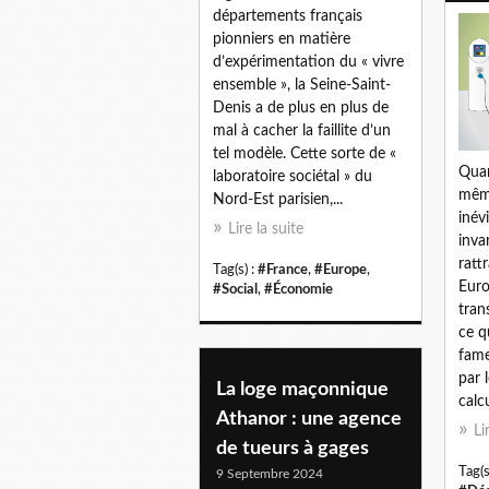
départements français
pionniers en matière
d’expérimentation du « vivre
ensemble », la Seine-Saint-
Denis a de plus en plus de
mal à cacher la faillite d’un
tel modèle. Cette sorte de «
Quan
laboratoire sociétal » du
même
Nord-Est parisien,...
inév
Lire la suite
inva
ratt
Tag(s) :
#France
,
#Europe
,
Euro
#Social
,
#Économie
tran
ce q
fame
par 
La loge maçonnique
calcu
Athanor : une agence
Li
de tueurs à gages
Tag(s
9 Septembre 2024