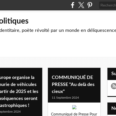
olitiques
identitaire, poète révolté par un monde en déliquescenc
S
urope organise la
COMMUNIQUÉ DE
urie de véhicules
PRESSE "Au delà des
artir de 2025 et les
cieux"
11 Septembre 2024
nséquences seront
astrophiques !
eptembre 2024
Communiqué de Presse Pour