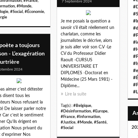
information
,
#France
,
7 Septembre 2024
ormation
,
#Monde
,
#D
logie
,
#Social
,
#Économie
,
#S
rgie
#I
Je me posais la question a
savoir s'il était réellement un
#é
charlatan, comme les
#P
journalistes le décrive, alors
#i
poète a toujours
je suis aller voir son C.V -Le
#
son - L’exagération
CV du Professeur Didier
#P
Raoult -CURSUS
urtrière
#I
UNIVERSITAIRE ET
ptembre 2024
#e
DIPLOMES -Doctorat en
#É
Médecine (25 Mars 1981) -
#P
Diplôme...
as aimer c’est détester
#L
Lire la suite
 disent tous les
ateurs Nous refusant la
Tag(s) :
#Belgique
,
rté De laisser parler notre
#Désinformation
,
#Europe
,
 Car c’est le sentiment
#France
,
#Information
,
mer Qu’ils érigent en
#Justice
,
#Monde
,
#Santé
,
20
gation Nous privant du
#Social
t d’exprimer Nos