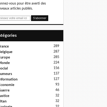
nnez-vous pour être averti des
veaux articles publiés.
Catégories
289
rance
287
elgique
285
Europe
224
Monde
156
ocial
137
humeurs
127
nformation
93
Économie
46
uerre
32
ustice
32
Otan
32
cologie