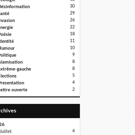
30
ésinformation
29
anté
26
nvasion
22
nergie
18
oésie
11
dentité
10
Humour
9
olitique
8
slamisation
8
xtrême-gauche
5
lections
4
resentation
2
ettre ouverte
Archives
26
4
Juillet