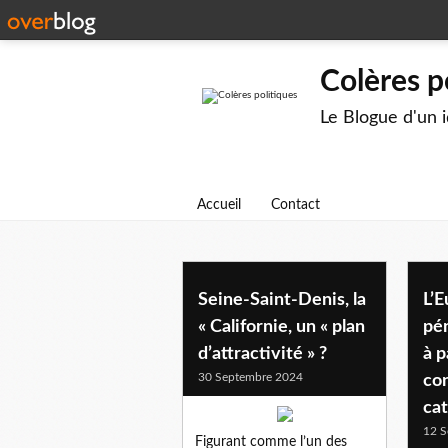
Colères p
Le Blogue d'un 
Accueil
Contact
Seine-Saint-Denis, la
L’E
« Californie, un « plan
pén
d’attractivité » ?
à p
30 Septembre 2024
co
cat
12 S
Figurant comme l’un des