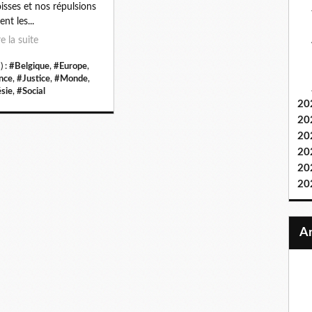
isses et nos répulsions
ient les...
re la suite
) :
#Belgique
,
#Europe
,
nce
,
#Justice
,
#Monde
,
sie
,
#Social
20
20
20
20
20
20