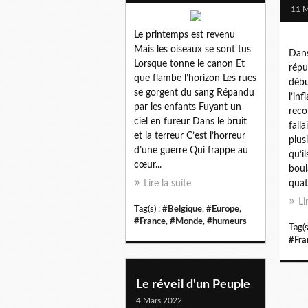
11 M
Le printemps est revenu
Mais les oiseaux se sont tus
Dans
Lorsque tonne le canon Et
répu
que flambe l’horizon Les rues
débu
se gorgent du sang Répandu
l’inf
par les enfants Fuyant un
recor
ciel en fureur Dans le bruit
falla
et la terreur C’est l’horreur
plus
d’une guerre Qui frappe au
qu’il
cœur...
boul
Lire la suite
quat
Li
Tag(s) :
#Belgique
,
#Europe
,
#France
,
#Monde
,
#humeurs
Tag(s
#Fra
Le réveil d'un Peuple
4 Mars 2022