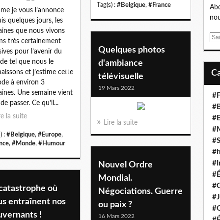
Tag(s) :
#Belgique
,
#France
Abo
e je vous l’annonce
nou
is quelques jours, les
ines que nous vivons
E
ns très certainement
m
Quelques photos
sives pour l’avenir du
a
e tel que nous le
d'ambiance
i
aissons et j’estime cette
télévisuelle
l
ode à environ 3
19 Mars 2022
ines. Une semaine vient
#F
de passer. Ce qu’il...
#B
re la suite
#
Lire la suite
#
) :
#Belgique
,
#Europe
,
#S
nce
,
#Monde
,
#Humour
#
#I
Nouvel Ordre
#
Mondial.
#G
 catastrophe où
Négociations. Guerre
#J
us entraînent nos
ou paix ?
#
uvernants !
16 Mars 2022
#É