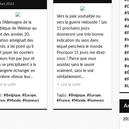
ars 2022
#D
#S
Vers la paix souhaitée ou
#I
 l’Allemagne de la
vers la guerre redoutée ? Les
#é
blique de Weimar au
15 prochains jours
#P
t des années 20,
donneront une très bonne
#i
lation atteignait des
indication du sens dans
#
ds, à tel point qu’il
lequel penchera le monde.
it payer les ouvriers
Pourquoi 15 jours me direz-
#P
ieurs fois par jour et
vous ? Parce que vous
#I
s se précipitaient à la
assistez sans le savoir
#e
angerie échanger en
vraiment, sans le voir
#É
rième vitesse leur...
véritablement...
#P
re la suite
Lire la suite
#L
) :
#Belgique
,
#Europe
,
Tag(s) :
#Belgique
,
#Europe
,
nce
,
#Monde
,
#humeurs
#France
,
#Monde
,
#humeurs
20