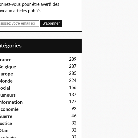
nnez-vous pour être averti des
veaux articles publiés.
Catégories
289
rance
287
elgique
285
Europe
224
Monde
156
ocial
137
humeurs
127
nformation
93
Économie
46
uerre
32
ustice
32
Otan
32
cologie