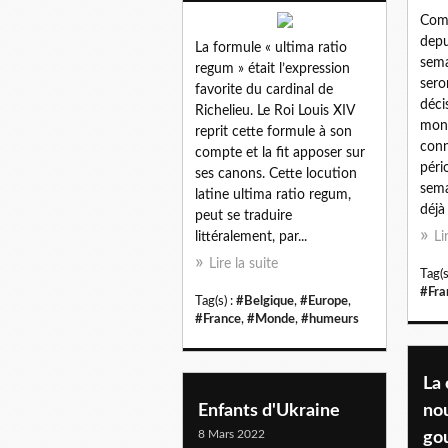
Comm
depu
La formule « ultima ratio
sema
regum » était l’expression
sero
favorite du cardinal de
déci
Richelieu. Le Roi Louis XIV
mond
reprit cette formule à son
conn
compte et la fit apposer sur
péri
ses canons. Cette locution
sema
latine ultima ratio regum,
déjà 
peut se traduire
littéralement, par...
Li
Lire la suite
Tag(s
#Fra
Tag(s) :
#Belgique
,
#Europe
,
#France
,
#Monde
,
#humeurs
La
Enfants d'Ukraine
no
8 Mars 2022
go