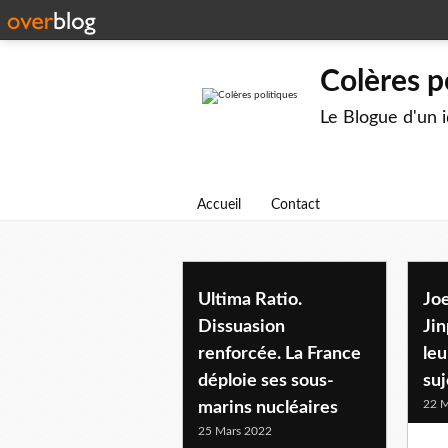
Colères p
Le Blogue d'un 
Accueil
Contact
Ultima Ratio.
Joe
Dissuasion
Ji
renforcée. La France
leu
déploie ses sous-
suj
22 M
marins nucléaires
25 Mars 2022