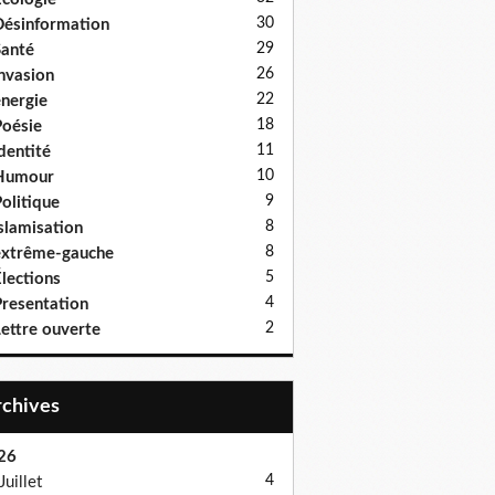
30
ésinformation
29
anté
26
nvasion
22
nergie
18
oésie
11
dentité
10
Humour
9
olitique
8
slamisation
8
xtrême-gauche
5
lections
4
resentation
2
ettre ouverte
Archives
26
4
Juillet