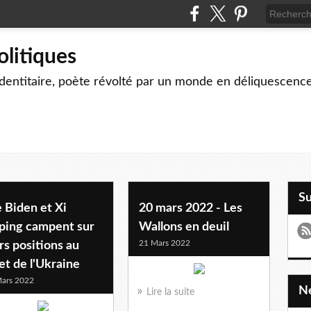
olitiques
identitaire, poète révolté par un monde en déliquescenc
S
 Biden et Xi
20 mars 2022 - Les
nping campent sur
Wallons en deuil
21 Mars 2022
rs positions au
et de l'Ukraine
ars 2022
Lire la suite