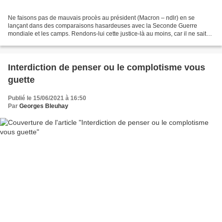
Ne faisons pas de mauvais procès au président (Macron – ndlr) en se
lançant dans des comparaisons hasardeuses avec la Seconde Guerre
mondiale et les camps. Rendons-lui cette justice-là au moins, car il ne sait
pas en réalité, lui, pas plus que les autres...
Interdiction de penser ou le complotisme vous
guette
Publié le 15/06/2021 à 16:50
Par
Georges Bleuhay