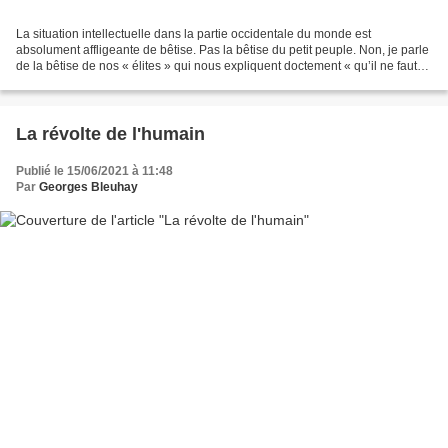
La situation intellectuelle dans la partie occidentale du monde est
absolument affligeante de bêtise. Pas la bêtise du petit peuple. Non, je parle
de la bêtise de nos « élites » qui nous expliquent doctement « qu’il ne faut
pas penser par soi-même »,...
La révolte de l'humain
Publié le 15/06/2021 à 11:48
Par
Georges Bleuhay