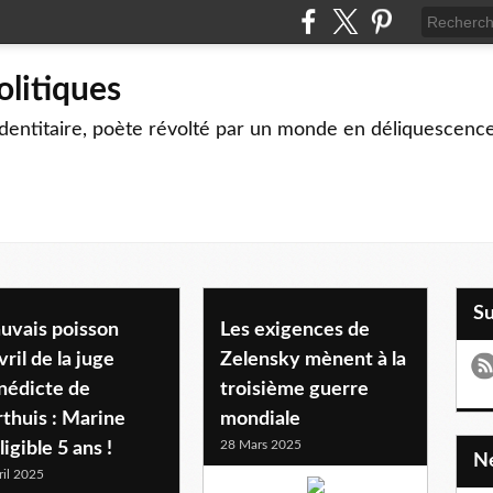
olitiques
identitaire, poète révolté par un monde en déliquescenc
S
uvais poisson
Les exigences de
vril de la juge
Zelensky mènent à la
nédicte de
troisième guerre
thuis : Marine
mondiale
28 Mars 2025
ligible 5 ans !
ril 2025