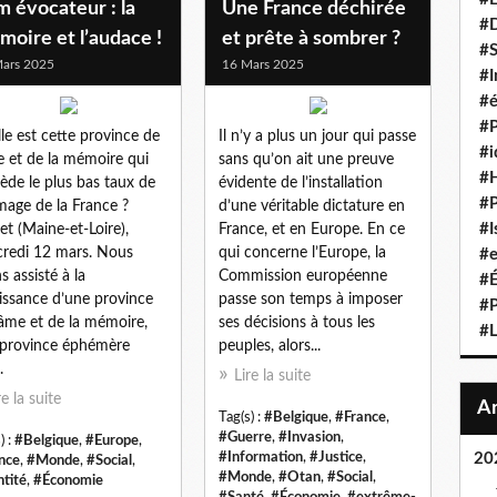
 évocateur : la
Une France déchirée
#D
oire et l’audace !
et prête à sombrer ?
#S
ars 2025
16 Mars 2025
#I
#é
#P
le est cette province de
Il n’y a plus un jour qui passe
#i
e et de la mémoire qui
sans qu’on ait une preuve
#
ède le plus bas taux de
évidente de l’installation
#P
age de la France ?
d’une véritable dictature en
#I
et (Maine-et-Loire),
France, et en Europe. En ce
redi 12 mars. Nous
qui concerne l’Europe, la
#e
s assisté à la
Commission européenne
#É
issance d’une province
passe son temps à imposer
#P
’âme et de la mémoire,
ses décisions à tous les
#L
province éphémère
peuples, alors...
.
Lire la suite
re la suite
Tag(s) :
#Belgique
,
#France
,
#Guerre
,
#Invasion
,
) :
#Belgique
,
#Europe
,
#Information
,
#Justice
,
20
nce
,
#Monde
,
#Social
,
#Monde
,
#Otan
,
#Social
,
ntité
,
#Économie
#Santé
,
#Économie
,
#extrême-