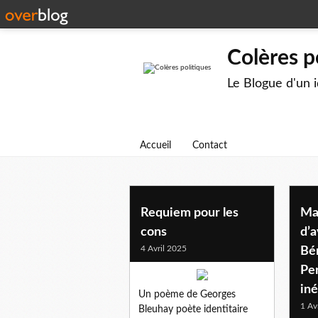
Colères p
Le Blogue d'un 
Accueil
Contact
monde
Requiem pour les
Ma
cons
d’a
4 Avril 2025
Bé
Per
iné
Un poème de Georges
1 Av
Bleuhay poète identitaire