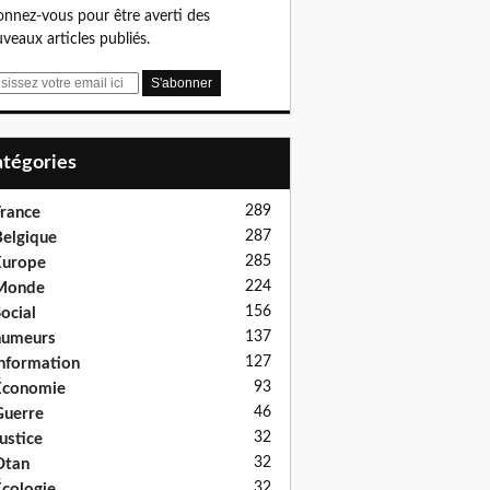
nnez-vous pour être averti des
veaux articles publiés.
Catégories
289
rance
287
elgique
285
Europe
224
Monde
156
ocial
137
humeurs
127
nformation
93
Économie
46
uerre
32
ustice
32
Otan
32
cologie