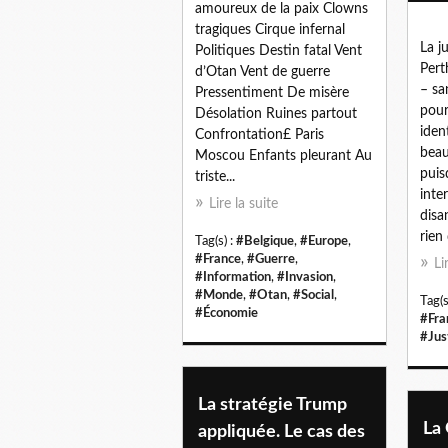
amoureux de la paix Clowns
tragiques Cirque infernal
La j
Politiques Destin fatal Vent
Pert
d’Otan Vent de guerre
– sa
Pressentiment De misère
pour
Désolation Ruines partout
iden
Confrontation£ Paris
bea
Moscou Enfants pleurant Au
puis
triste...
inte
Lire la suite
disa
rien 
Tag(s) :
#Belgique
,
#Europe
,
#France
,
#Guerre
,
Li
#Information
,
#Invasion
,
#Monde
,
#Otan
,
#Social
,
Tag(s
#Économie
#Fra
#Jus
La stratégie Trump
La
appliquée. Le cas des