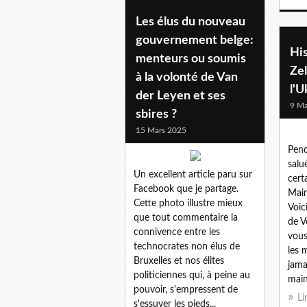
Les élus du nouveau
gouvernement belge:
His
menteurs ou soumis
Ze
à la volonté de Van
l'U
der Leyen et ses
9 Ma
sbires ?
15 Mars 2025
Pend
salu
Un excellent article paru sur
certa
Facebook que je partage.
Main
Cette photo illustre mieux
Voici
que tout commentaire la
de V
connivence entre les
vous
technocrates non élus de
les 
Bruxelles et nos élites
jama
politiciennes qui, à peine au
main.
pouvoir, s'empressent de
Li
s'essuyer les pieds...