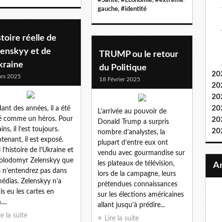
gauche
,
#identité
toire réelle de
lenskyy et de
TRUMP ou le retour
kraine
du Politique
20
rs 2025
18 Février 2025
20
20
20
ant des années, il a été
L’arrivée au pouvoir de
é comme un héros. Pour
20
Donald Trump a surpris
ins, il l’est toujours.
20
nombre d’analystes, la
tenant, il est exposé.
plupart d’entre eux ont
 l’histoire de l’Ukraine et
vendu avec gourmandise sur
olodomyr Zelenskyy que
les plateaux de télévision,
 n’entendrez pas dans
lors de la campagne, leurs
médias. Zelenskyy n’a
prétendues connaissances
is eu les cartes en
sur les élections américaines
...
allant jusqu'à prédire...
re la suite
Lire la suite