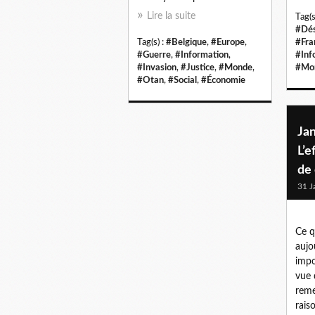
Lire la suite
Tag(s
#Dés
Tag(s) :
#Belgique
,
#Europe
,
#Fra
#Guerre
,
#Information
,
#Inf
#Invasion
,
#Justice
,
#Monde
,
#Mo
#Otan
,
#Social
,
#Économie
Jan
L’
de
31 J
Ce q
aujo
impo
vue 
reme
rais