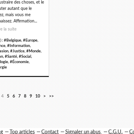
ustraire des choses, et le
uter autant que le
ez, mais vous me
aissez. Affirmation...
re la suite
) :
#Belgique
,
#Europe
,
nce
,
#Information
,
asion
,
#Justice
,
#Monde
,
an
,
#Santé
,
#Social
,
logie
,
#Économie
,
rgie
2
4
5
6
7
8
9
10
>
>>
0
og
Top articles
Contact
Signaler un abus
C.G.U.
Co