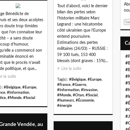
Abo
Tout d’abord, voici le dernier
nou
bilan des pertes selon
uge Bénédicte de
l’historien militaire Marc
huis et ses deux acolytes
E
Legrand : une hécatombe
ns doute trop timides
m
côté ukrainien que l’Europe
 que l’on connaisse leur
a
entend poursuivre.
tité – a sans doute
i
Estimations des pertes
ucoup d’humour,
l
militaires (24/03) – RUSSIE :
qu’elle a commencé son
59 100 tués, 153 400
#F
rminable énoncé en
blessés (dont graves : 15%)...
nt que le procès n’avait
#B
de politique, et que...
Lire la suite
#
#
re la suite
Tag(s) :
#Belgique
,
#Europe
,
#S
#France
,
#Guerre
,
) :
#Belgique
,
#Europe
,
#
#Information
,
#Invasion
,
nce
,
#Information
,
#Monde
,
#Otan
,
#Social
,
#I
tice
,
#Monde
,
#Social
#humeurs
,
#Économie
,
#
#énergie
#G
#J
#
 Grande Vendée, au
#É