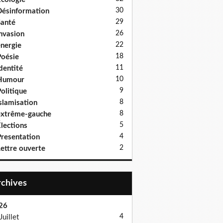
30
ésinformation
29
anté
26
nvasion
22
nergie
18
oésie
11
dentité
10
Humour
9
olitique
8
slamisation
8
xtrême-gauche
5
lections
4
resentation
2
ettre ouverte
Archives
26
4
Juillet