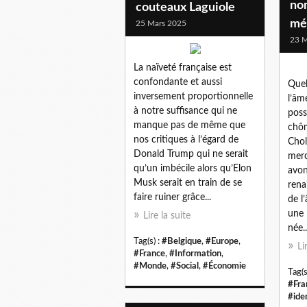
nom
couteaux Laguiole
mém
25 Mars 2025
23 M
La naïveté française est
confondante et aussi
Quel
inversement proportionnelle
l’âm
à notre suffisance qui ne
poss
manque pas de même que
chôm
nos critiques à l’égard de
Chol
Donald Trump qui ne serait
merc
qu’un imbécile alors qu’Elon
avon
Musk serait en train de se
rena
faire ruiner grâce...
de l
une 
Lire la suite
née..
Tag(s) :
#Belgique
,
#Europe
,
Li
#France
,
#Information
,
#Monde
,
#Social
,
#Économie
Tag(s
#Fra
#ide