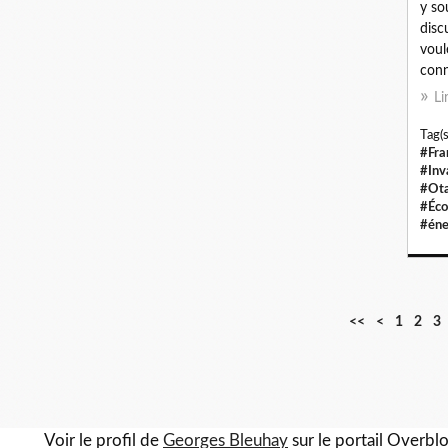
y so
disc
voul
conn
Li
Tag(s
#Fra
#Inv
#Ot
#Éco
#éne
<<
<
1
2
3
Voir le profil de
Georges Bleuhay
sur le portail Overbl