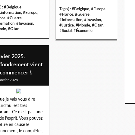
) :
#Belgique
,
Tag(s) :
#Belgique
,
#Europe
,
information
,
#Europe
,
#France
,
#Guerre
,
nce
,
#Guerre
,
#Information
,
#Invasion
,
ormation
,
#Invasion
,
#Justice
,
#Monde
,
#Otan
,
nde
,
#Otan
#Social
,
#Économie
vier 2025.
effondrement vient
 commencer !.
anvier 2025
ue je vais vous dire
urd’hui est très
rtant. Ce n’est pas une
de l’esprit. Vous pouvez
ttre en cause le
onnement, le compléter,