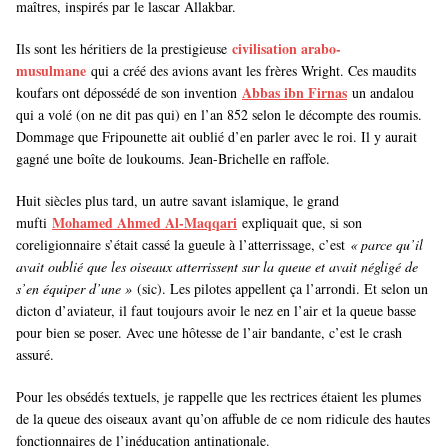
maîtres, inspirés par le lascar Allakbar.
civilisation arabo-
Ils sont les héritiers de la prestigieuse
musulmane
qui a créé des avions avant les frères Wright. Ces maudits
Abbas ibn Firnas
koufars ont dépossédé de son invention
un andalou
qui a volé (on ne dit pas qui) en l’an 852 selon le décompte des roumis.
Dommage que Fripounette ait oublié d’en parler avec le roi. Il y aurait
gagné une boîte de loukoums. Jean-Brichelle en raffole.
Huit siècles plus tard, un autre savant islamique, le grand
Mohamed Ahmed Al-Maqqari
mufti
expliquait que, si son
coreligionnaire s’était cassé la gueule à l’atterrissage, c’est
« parce qu’il
avait oublié que les oiseaux atterrissent sur la queue et avait négligé de
s’en équiper d’une »
(sic). Les pilotes appellent ça l’arrondi. Et selon un
dicton d’aviateur, il faut toujours avoir le nez en l’air et la queue basse
pour bien se poser. Avec une hôtesse de l’air bandante, c’est le crash
assuré.
Pour les obsédés textuels, je rappelle que les rectrices étaient les plumes
de la queue des oiseaux avant qu’on affuble de ce nom ridicule des hautes
fonctionnaires de l’inéducation antinationale.