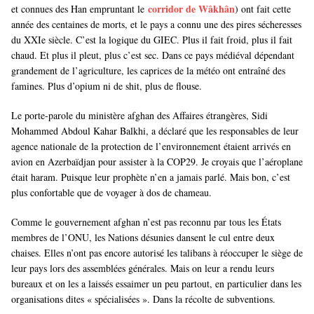
corridor de Wâkhân
et connues des Han empruntant le
) ont fait cette
année des centaines de morts, et le pays a connu une des pires sécheresses
du XXIe siècle. C’est la logique du GIEC. Plus il fait froid, plus il fait
chaud. Et plus il pleut, plus c’est sec. Dans ce pays médiéval dépendant
grandement de l’agriculture, les caprices de la météo ont entraîné des
famines. Plus d’opium ni de shit, plus de flouse.
Le porte-parole du ministère afghan des Affaires étrangères, Sidi
Mohammed Abdoul Kahar Balkhi, a déclaré que les responsables de leur
agence nationale de la protection de l’environnement étaient arrivés en
avion en Azerbaïdjan pour assister à la COP29. Je croyais que l’aéroplane
était haram. Puisque leur prophète n’en a jamais parlé. Mais bon, c’est
plus confortable que de voyager à dos de chameau.
Comme le gouvernement afghan n’est pas reconnu par tous les États
membres de l’ONU, les Nations désunies dansent le cul entre deux
chaises. Elles n’ont pas encore autorisé les talibans à réoccuper le siège de
leur pays lors des assemblées générales. Mais on leur a rendu leurs
bureaux et on les a laissés essaimer un peu partout, en particulier dans les
organisations dites « spécialisées ». Dans la récolte de subventions.