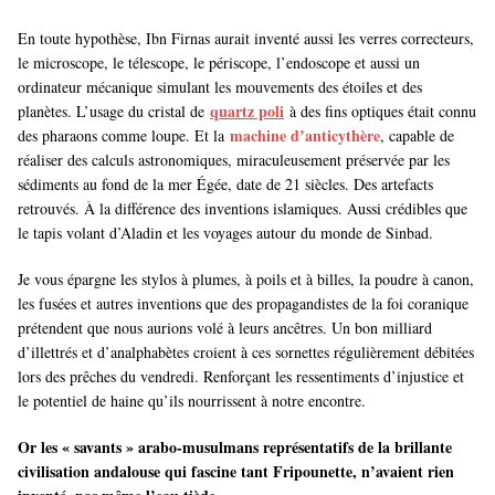
En toute hypothèse, Ibn Firnas aurait inventé aussi les verres correcteurs,
le microscope, le télescope, le périscope, l’endoscope et aussi un
ordinateur mécanique simulant les mouvements des étoiles et des
quartz poli
planètes. L’usage du cristal de
à des fins optiques était connu
machine d’anticythère
des pharaons comme loupe. Et la
, capable de
réaliser des calculs astronomiques, miraculeusement préservée par les
sédiments au fond de la mer Égée, date de 21 siècles. Des artefacts
retrouvés. À la différence des inventions islamiques. Aussi crédibles que
le tapis volant d’Aladin et les voyages autour du monde de Sinbad.
Je vous épargne les stylos à plumes, à poils et à billes, la poudre à canon,
les fusées et autres inventions que des propagandistes de la foi coranique
prétendent que nous aurions volé à leurs ancêtres. Un bon milliard
d’illettrés et d’analphabètes croient à ces sornettes régulièrement débitées
lors des prêches du vendredi. Renforçant les ressentiments d’injustice et
le potentiel de haine qu’ils nourrissent à notre encontre.
Or les « savants » arabo-musulmans représentatifs de la brillante
civilisation andalouse qui fascine tant Fripounette, n’avaient rien