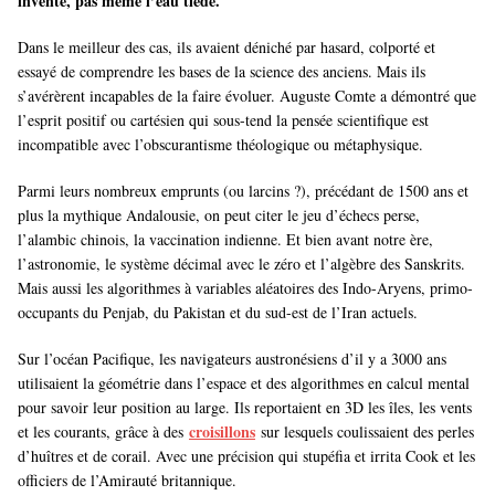
inventé, pas même l’eau tiède.
Dans le meilleur des cas, ils avaient déniché par hasard, colporté et
essayé de comprendre les bases de la science des anciens. Mais ils
s’avérèrent incapables de la faire évoluer. Auguste Comte a démontré que
l’esprit positif ou cartésien qui sous-tend la pensée scientifique est
incompatible avec l’obscurantisme théologique ou métaphysique.
Parmi leurs nombreux emprunts (ou larcins ?), précédant de 1500 ans et
plus la mythique Andalousie, on peut citer le jeu d’échecs perse,
l’alambic chinois, la vaccination indienne. Et bien avant notre ère,
l’astronomie, le système décimal avec le zéro et l’algèbre des Sanskrits.
Mais aussi les algorithmes à variables aléatoires des Indo-Aryens, primo-
occupants du Penjab, du Pakistan et du sud-est de l’Iran actuels.
Sur l’océan Pacifique, les navigateurs austronésiens d’il y a 3000 ans
utilisaient la géométrie dans l’espace et des algorithmes en calcul mental
pour savoir leur position au large. Ils reportaient en 3D les îles, les vents
croisillons
et les courants, grâce à des
sur lesquels coulissaient des perles
d’huîtres et de corail. Avec une précision qui stupéfia et irrita Cook et les
officiers de l’Amirauté britannique.