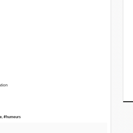
ation
e
,
#humeurs