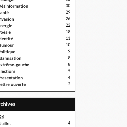
30
ésinformation
29
anté
26
nvasion
22
nergie
18
oésie
11
dentité
10
Humour
9
olitique
8
slamisation
8
xtrême-gauche
5
lections
4
resentation
2
ettre ouverte
Archives
26
4
Juillet