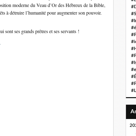
position moderne du Veau d’Or des Hébreux de la Bible,
#D
êts à détruire l’humanité pour augmenter son pouvoir.
#S
#I
#é
ui sont ses grands prêtres et ses servants !
#P
#i
#
#P
#I
#e
#É
#P
#L
20