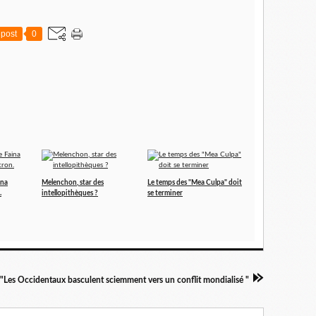
post
0
ina
Melenchon, star des
Le temps des "Mea Culpa" doit
.
intellopithèques ?
se terminer
"Les Occidentaux basculent sciemment vers un conflit mondialisé "