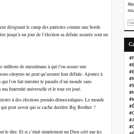
Abo
nou
E
teur désignant le camp des patriotes comme une horde
m
ière jusqu’à un jour de l’élection sa défaite assurée sont un
a
i
l
#F
#B
e millions de musulmans à qui l’on assure une
#
sous-citoyens ne peut qu’assurer leur défaite. Ajoutez à
#
 qui l’on fait miroiter le paradis d’un monde sans
#S
 ma fraternité universelle et le tour est joué.
#
patriotes à des élections pseudo-démocratiques. Le monde
#I
 qui peut savoir qui se cache derrière Big Brother ?
#
#G
#J
#
t le dire. Et si c’était simplement un Dieu créé par les
#É