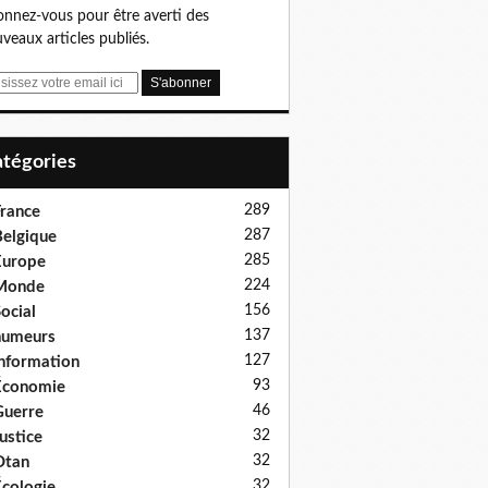
nnez-vous pour être averti des
veaux articles publiés.
Catégories
289
rance
287
elgique
285
Europe
224
Monde
156
ocial
137
humeurs
127
nformation
93
Économie
46
uerre
32
ustice
32
Otan
32
cologie