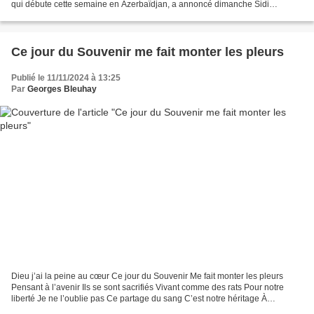
qui débute cette semaine en Azerbaïdjan, a annoncé dimanche Sidi
Salahuddin Rabbani, le sinistre afghan...
Ce jour du Souvenir me fait monter les pleurs
Publié le 11/11/2024 à 13:25
Par
Georges Bleuhay
Dieu j’ai la peine au cœur Ce jour du Souvenir Me fait monter les pleurs
Pensant à l’avenir Ils se sont sacrifiés Vivant comme des rats Pour notre
liberté Je ne l’oublie pas Ce partage du sang C’est notre héritage À
défendre à présent Contre les orages...