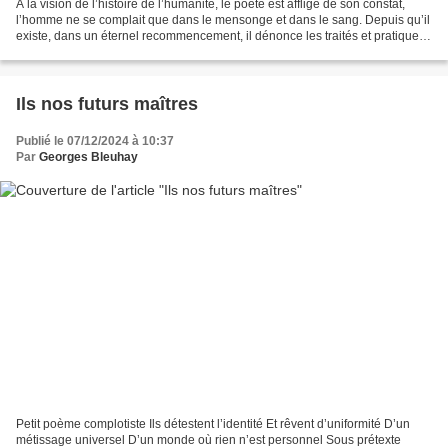
À la vision de l’histoire de l’humanité, le poète est affligé de son constat,
l’homme ne se complait que dans le mensonge et dans le sang. Depuis qu’il
existe, dans un éternel recommencement, il dénonce les traités et pratique
ses guerres au nom du «...
Ils nos futurs maîtres
Publié le 07/12/2024 à 10:37
Par
Georges Bleuhay
Petit poème complotiste Ils détestent l’identité Et rêvent d’uniformité D’un
métissage universel D’un monde où rien n’est personnel Sous prétexte