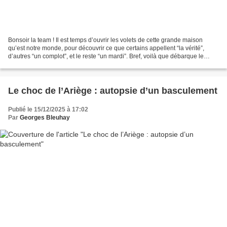
Bonsoir la team ! Il est temps d’ouvrir les volets de cette grande maison
qu’est notre monde, pour découvrir ce que certains appellent “la vérité”,
d’autres “un complot”, et le reste “un mardi”. Bref, voilà que débarque le
storytelling global de l’élite...
Le choc de l’Ariège : autopsie d’un basculement
Publié le 15/12/2025 à 17:02
Par
Georges Bleuhay