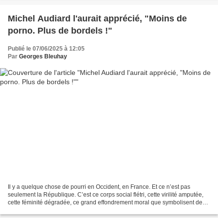
Michel Audiard l'aurait apprécié, "Moins de
porno. Plus de bordels !"
Publié le 07/06/2025 à 12:05
Par
Georges Bleuhay
Il y a quelque chose de pourri en Occident, en France. Et ce n’est pas
seulement la République. C’est ce corps social flétri, cette virilité amputée,
cette féminité dégradée, ce grand effondrement moral que symbolisent deux
réalités contradictoires :...