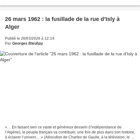
objectivité bien sûr, peut leur valoir...
26 mars 1962 : la fusillade de la rue d’Isly à
Alger
Publié le 26/03/2026 à 12:14
Par
Georges Bleuhay
«… En faisant sien ce vaste et généreux dessein (l’indépendance de
l’Algérie), le peuple français va contribuer, une fois de plus dans son histoire,
à éclairer l’univers… » (Allocution de Charles de Gaulle, à la télévision, le 26