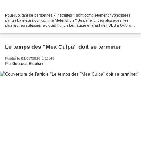
Pourquoi tant de personnes « instruites » sont complètement hypnotisées
par un bateleur nocif comme Mélenchon ? Je parle ici des plus âgés, les
plus jeunes subissent aujourd’hui un formatage effarant de l’ULB à Oxford
en passant par Science Po Paris…...
Le temps des "Mea Culpa" doit se terminer
Publié le 01/07/2026 à 11:49
Par
Georges Bleuhay