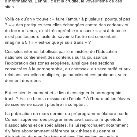
d’informations. L’ennui, c’est la crudité, le voyeurisme de ces
sites.
Voilà ce qu’on y trouve : « faire l’amour à plusieurs, pourquoi pas
? » « des pratiques sexuelles échangées contre des cadeaux ou
du fric » « l’anus, c’est très agréable » « sucer » « si à deux ce
n’est pas toujours facile de savoir si l’autre est consentant,
imagine à 5 ! » « est-ce que je suis trans » ?
Ces sites internet labellisés par le ministère de l’Éducation
nationale contiennent des contenus sur la jouissance,
l’exploration des zones érogènes, ainsi que des sections
consacrées à la pornographie, au chemsex
,
au sexe tarifé et aux
relations sexuelles multiples, qui banalisent ces pratiques, voire
donnent des idées
.
Est-ce bien le moment et le lieu d’enseigner la pornographie
trash ? Est-ce bien la mission de l’école ? À l’heure où les élèves
de sixième ne savent plus lire ni compter…
La publication en mars dernier du préprogramme élaboré par le
Conseil supérieur des programmes avait suscité l’inquiétude
d’associations et de spécialistes. Ils lui reprochaient notamment
d’y faire abondamment référence aux thèses du genre et
d’introduire de manière trop précoce l’éducation sexuelle à