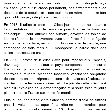
mise à part la première année, voilà un homme qui dirige le pays
en s’appuyant sur le chaos permanent, des affrontements avec
des pans de la population – pas toujours les mêmes – qui ne font
qu’affaiblir un pays de plus en plus moribond.
En 2018, il utilise la crise des Gilets jaunes – due au départ à
l’augmentation du prix de l’essence pour financer la transition
écologique – pour affirmer son autorité, envoyer les forces de
l’ordre réprimer le mouvement avec une férocité jamais égalée
en France, et se faire, au nom du dialogue avec le peuple, une
campagne de trois mois où il monopolise la parole dans des
salles acquises à sa cause.
En 2020, il profite de la crise Covid pour imposer aux Français,
davantage que dans d’autres pays européens, des mesures
liberticides jamais atteintes, avec assignation à domicile,
contrôles humiliants, amendes massives, vaccination obligatoire
de secteurs entiers, répression contre des salariés récalcitrants,
insultes contre les non-vaccinés, etc. Le prix de cette folie, c’est
bien sûr l’explosion de la dette française et la soumission toujours
plus forte de la France aux marchés mondiaux.
Puis, au bout de presque trois années, comme si cela ne suffisait
pas, le voilà qui s’attaque à la réforme des retraites pour
économiser la ridicule somme de 10 milliards dans un pays où