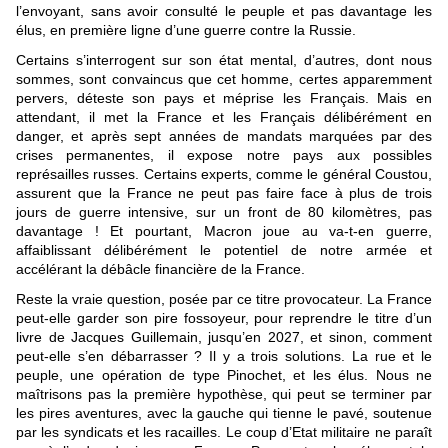
l’envoyant, sans avoir consulté le peuple et pas davantage les
élus, en première ligne d’une guerre contre la Russie.
Certains s’interrogent sur son état mental, d’autres, dont nous
sommes, sont convaincus que cet homme, certes apparemment
pervers, déteste son pays et méprise les Français. Mais en
attendant, il met la France et les Français délibérément en
danger, et après sept années de mandats marquées par des
crises permanentes, il expose notre pays aux possibles
représailles russes. Certains experts, comme le général Coustou,
assurent que la France ne peut pas faire face à plus de trois
jours de guerre intensive, sur un front de 80 kilomètres, pas
davantage ! Et pourtant, Macron joue au va-t-en guerre,
affaiblissant délibérément le potentiel de notre armée et
accélérant la débâcle financière de la France.
Reste la vraie question, posée par ce titre provocateur. La France
peut-elle garder son pire fossoyeur, pour reprendre le titre d’un
livre de Jacques Guillemain, jusqu’en 2027, et sinon, comment
peut-elle s’en débarrasser ? Il y a trois solutions. La rue et le
peuple, une opération de type Pinochet, et les élus. Nous ne
maîtrisons pas la première hypothèse, qui peut se terminer par
les pires aventures, avec la gauche qui tienne le pavé, soutenue
par les syndicats et les racailles. Le coup d’Etat militaire ne paraît