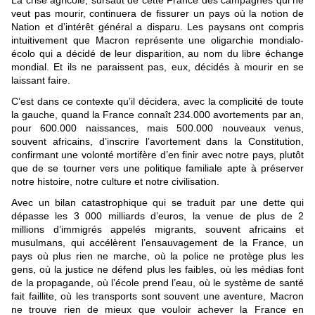
La crise agricole, sursaut de cette France des campagnes qui ne
veut pas mourir, continuera de fissurer un pays où la notion de
Nation et d’intérêt général a disparu. Les paysans ont compris
intuitivement que Macron représente une oligarchie mondialo-
écolo qui a décidé de leur disparition, au nom du libre échange
mondial. Et ils ne paraissent pas, eux, décidés à mourir en se
laissant faire.
C’est dans ce contexte qu’il décidera, avec la complicité de toute
la gauche, quand la France connaît 234.000 avortements par an,
pour 600.000 naissances, mais 500.000 nouveaux venus,
souvent africains, d’inscrire l’avortement dans la Constitution,
confirmant une volonté mortifère d’en finir avec notre pays, plutôt
que de se tourner vers une politique familiale apte à préserver
notre histoire, notre culture et notre civilisation.
Avec un bilan catastrophique qui se traduit par une dette qui
dépasse les 3 000 milliards d’euros, la venue de plus de 2
millions d’immigrés appelés migrants, souvent africains et
musulmans, qui accélèrent l’ensauvagement de la France, un
pays où plus rien ne marche, où la police ne protège plus les
gens, où la justice ne défend plus les faibles, où les médias font
de la propagande, où l’école prend l’eau, où le système de santé
fait faillite, où les transports sont souvent une aventure, Macron
ne trouve rien de mieux que vouloir achever la France en