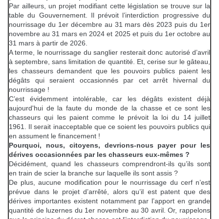
Par ailleurs, un projet modifiant cette législation se trouve sur la
table du Gouvernement. Il prévoit l’interdiction progressive du
nourrissage du 1er décembre au 31 mars dès 2023 puis du 1er
novembre au 31 mars en 2024 et 2025 et puis du 1er octobre au
31 mars à partir de 2026.
A terme, le nourrissage du sanglier resterait donc autorisé d’avril
à septembre, sans limitation de quantité. Et, cerise sur le gâteau,
les chasseurs demandent que les pouvoirs publics paient les
dégâts qui seraient occasionnés par cet arrêt hivernal du
nourrissage !
C’est évidemment intolérable, car les dégâts existent déjà
aujourd'hui de la faute du monde de la chasse et ce sont les
chasseurs qui les paient comme le prévoit la loi du 14 juillet
1961. Il serait inacceptable que ce soient les pouvoirs publics qui
en assument le financement !
Pourquoi, nous, citoyens, devrions-nous payer pour les
dérives occasionnées par les chasseurs eux-mêmes ?
Décidément, quand les chasseurs comprendront-ils qu’ils sont
en train de scier la branche sur laquelle ils sont assis ?
De plus, aucune modification pour le nourrissage du cerf n’est
prévue dans le projet d’arrêté, alors qu’il est patent que des
dérives importantes existent notamment par l’apport en grande
quantité de luzernes du 1er novembre au 30 avril. Or, rappelons