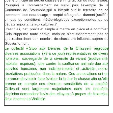
que le principe du décret chasse est l’interdiction du nourrissage.
Pourquoi le Gouvernement ne suit-il pas l’exemple de la
Commune de Stoumont qui a interdit sur le territoire de sa
commune tout nourrissage, excepté dérogation dûment justifiée
en cas de conditions météorologiques exceptionnelles ou de
dégâts importants aux cultures ?
C’est clair, net, précis et simple à mettre en place et à contrôler.
Cela supprime toute dérive, mais ce n’est évidemment pas ce
que recherchent bon nombre de chasseurs influents auprès du
Gouvernement.
Le collectif «
Stop aux D
é
rives de la Chasse
»
regroupe
diverses associations (78
à
ce
jour) représentatives de divers
horizons
: sauvegarde de la diversit
é
du vivant (biodiversit
é
,
habitats, esp
è
ces), lutte contre la souffrance animale due aux
activit
é
s humaines non indispensables et activités socio-
récréatives pratiquées dans la nature. Ces associations ont en
commun de vouloir faire évoluer la loi sur la chasse afin qu’elle
prenne en compte ces diverses sensibilités de la société.
Celles-ci sont largement majoritaires dans les enquêtes
d’opinion demandant l’avis des citoyens à propos de l’exercice
de la chasse en Wallonie.