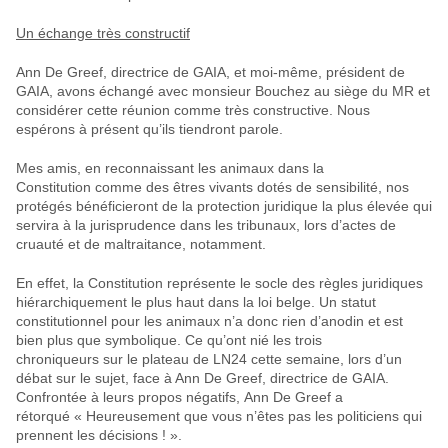
Un échange très constructif
Ann De Greef, directrice de GAIA, et moi-même, président de
GAIA, avons échangé avec monsieur Bouchez au siège du MR et
considérer cette réunion comme très constructive. Nous
espérons à présent qu’ils tiendront parole.
Mes amis, en reconnaissant
les animaux dans la
Constitution
comme des
êtres vivants
dotés de
sensibilité
, nos
protégés bénéficieront de la
protection juridique
la
plus élevée
qui
servira à la jurisprudence dans les tribunaux, lors d’actes de
cruauté et de maltraitance, notamment.
En effet, la
Constitution
représente le
socle des règles juridiques
hiérarchiquement le plus haut
dans la loi belge. Un statut
constitutionnel pour les animaux n’a donc rien d’anodin et est
bien plus que symbolique. Ce qu’ont nié les
trois
chroniqueurs
sur le
plateau de LN24
cette semaine, lors d’un
débat sur le sujet, face à Ann De Greef, directrice de GAIA.
Confrontée à leurs propos négatifs,
Ann De Greef a
rétorqué
«
Heureusement que vous n’êtes pas les politiciens qui
prennent les décisions !
».