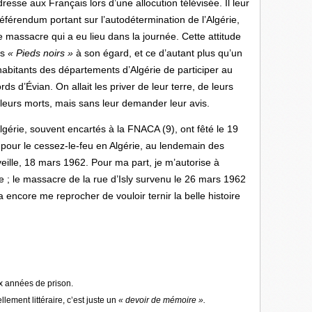
esse aux Français lors d’une allocution télévisée. Il leur
éférendum portant sur l’autodétermination de l’Algérie,
e massacre qui a eu lieu dans la journée. Cette attitude
es
« Pieds noirs »
à son égard, et ce d’autant plus qu’un
abitants des départements d’Algérie de participer au
ds d’Évian. On allait les priver de leur terre, de leurs
 leurs morts, mais sans leur demander leur avis.
rie, souvent encartés à la FNACA (9), ont fêté le 19
our le cessez-le-feu en Algérie, au lendemain des
veille, 18 mars 1962. Pour ma part, je m’autorise à
e ; le massacre de la rue d’Isly survenu le 26 mars 1962
 encore me reprocher de vouloir ternir la belle histoire
x années de prison.
lement littéraire, c’est juste un
« devoir de mémoire ».