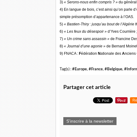
3)
« Serons-nous enfin compris ? »
du général
4) En langue de bois, c’est ainsi qu’on parle 
simple présomption d’appartenance à l’OAS.
5)
«
Bastien-Thiry : jusqu’au bout de l’Algérie 
6)
« Les feux du désespoir »
d’Yves Courrière ;
7)
« Un crime sans assassin »
de Francine Desa
8)
« Journal d’une agonie »
de Bernard Moinet 
9) FNACA :
F
édération
N
ationale des
A
nciens
Tag(s) :
#Europe
,
#France
,
#Belgique
,
#Infor
Partager cet article
Re
S'inscrire à la newsletter