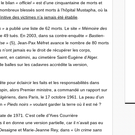
 le bilan
« officiel »
est d’une cinquantaine de morts et
e nombreux blessés sont morts à l’hôpital Mustapha, où la
initive des victimes n’a jamais été établie
.
s »
a publié une liste de 62 morts. Le site
« Mémoire des
de 49 tués. En 2003, dans sa contre-enquête
« Bastien-
ise »
(5), Jean-Pax Méfret avance le nombre de 80 morts
 n’ont jamais eu le droit de récupérer les corps,
nt, en catimini, au cimetière Saint-Eugène d’Alger.
e balles sur les cadavres accrédite la version,
e pour éclaircir les faits et les responsabilités dans
Jospin, alors Premier ministre, a commandé un rapport sur
lgériens, dans Paris, le 17 octobre 1961. La peau d’un
un
« Pieds noirs »
voulant garder la terre où il est né ?
ate de 1971. C’est celle d’Yves Courrière
s il en donne une version partielle, car il n’avait pas eu
e Desaigne et Marie-Jeanne Rey, dans
« Un crime sans