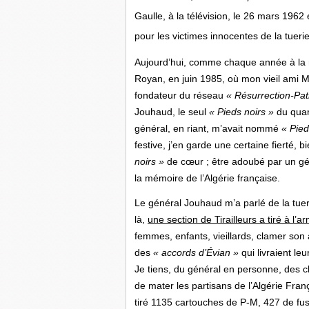
Gaulle, à la télévision, le 26 mars 1962 
pour les victimes innocentes de la tuerie 
Aujourd’hui, comme chaque année à la
Royan, en juin 1985, où mon vieil ami 
fondateur du réseau
« Résurrection-Pat
Jouhaud, le seul
« Pieds noirs »
du quar
général, en riant, m’avait nommé
« Pied
festive, j’en garde une certaine fierté,
noirs »
de cœur ; être adoubé par un gé
la mémoire de l’Algérie française.
Le général Jouhaud m’a parlé de la tueri
là,
une section de Tirailleurs a tiré à l
femmes, enfants, vieillards, clamer son a
des
« accords
d’Évian »
qui livraient le
Je tiens, du général en personne, des c
de mater les partisans de l’Algérie Franç
tiré 1135 cartouches de P-M, 427 de fusil