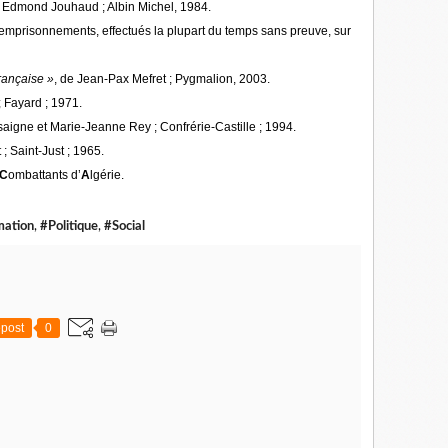
 Edmond Jouhaud ; Albin Michel, 1984.
d’emprisonnements, effectués la plupart du temps sans preuve, sur
française »
, de Jean-Pax Mefret ; Pygmalion, 2003.
 Fayard ; 1971.
igne et Marie-Jeanne Rey ; Confrérie-Castille ; 1994.
; Saint-Just ; 1965.
C
ombattants d’
A
lgérie.
mation
,
#Politique
,
#Social
post
0