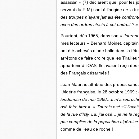
assassin »
(7) déclarent que, pour les jou
servant du F-M) sont à l’origine de la fu
des troupes n’ayant jamais été confronté
avec des ordres stricts à cet endroit ? »
Pourtant, dès 1965, dans son
« Journal
mes lecteurs – Bernard Moinet, capitai
ont été achevés d’une balle dans la tête 
arrêtons de faire croire que les Tiraill
appartenir à l’OAS. Ils avaient reçu des
des Français désarmés !
Jean Mauriac attribue des propos sans 
l’Algérie française, le 28 octobre 1969 :
lendemain de mai 1968…Il m’a reproché
osé faire tirer ».
« J’aurais osé s’il l’avait
de la rue d’Isly. Là, j’ai osé… je ne le re
pas complice de la population algérois
comme de l’eau de roche !