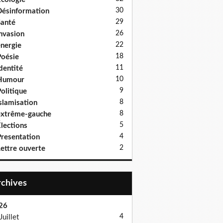
30
ésinformation
29
anté
26
nvasion
22
nergie
18
oésie
11
dentité
10
Humour
9
olitique
8
slamisation
8
xtrême-gauche
5
lections
4
resentation
2
ettre ouverte
Archives
26
4
Juillet