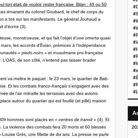
l tort était de vouloir rester française. Bilan : 49 ou 50
#D
ces émanent du colonel Goubard, le chef de corps du
#S
on a tiré sur les manifestants. Le général Jouhaud a
#I
it d’écrire (3).
#é
#P
nteuse, monstrueuse, et qui fait l’objet d’une omerta quasi
#i
e 18 mars, les accords d’Évian, prémices à l’indépendance
#
mmunautés
« pieds-noirs »
et musulmane pro-française
#P
eur. L’OAS, de son côté, n’entend pas laisser brader
#I
#e
#É
nt va mettre le paquet : le 23 mars, le quartier de Bab-
#P
ise. Et les combats
franco-français
s’engagent avec des
#L
ée de l’air mitraille les terrasses avec des avions-
place autour du quartier qui est fouillé (et pillé) maison
, 3309 hommes sont placés en
« centres de transit »
(4). Et
. La violence des combats fera 20 morts et 60 blessés
20
e-Louise Grès, une fillette de dix ans. La presse ne parle