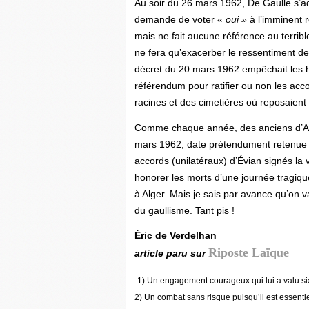
Au soir du 26 mars 1962, De Gaulle s’adr
demande de voter
« oui »
à l’imminent r
mais ne fait aucune référence au terribl
ne fera qu’exacerber le ressentiment d
décret du 20 mars 1962 empêchait les h
référendum pour ratifier ou non les accor
racines et des cimetières où reposaient
Comme chaque année, des anciens d’Algé
mars 1962, date prétendument retenue p
accords (unilatéraux) d’Évian signés la 
honorer les morts d’une journée tragiqu
à Alger. Mais je sais par avance qu’on va
du gaullisme. Tant pis !
Éric de Verdelhan
Riposte Laïque
article paru sur
1) Un engagement courageux qui lui a valu si
2) Un combat sans risque puisqu’il est essentiel