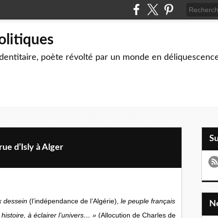
olitiques
identitaire, poète révolté par un monde en déliquescenc
S
rue d’Isly à Alger
ux dessein
(l’indépendance de l’Algérie),
le peuple français
histoire, à éclairer l’univers… »
(Allocution de Charles de