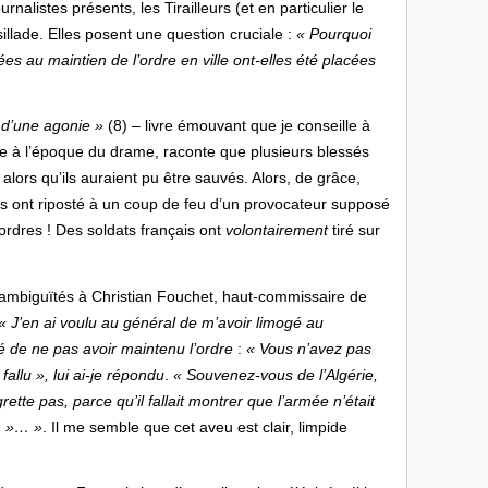
rnalistes présents, les Tirailleurs (et en particulier le
sillade. Elles posent une question cruciale :
« Pourquoi
es au maintien de l’ordre en ville ont-elles été placées
.
 d’une agonie »
(8) – livre émouvant que je conseille à
ne à l’époque du drame, raconte que plusieurs blessés
alors qu’ils auraient pu être sauvés. Alors, de grâce,
eurs ont riposté à un coup de feu d’un provocateur supposé
 ordres ! Des soldats français ont
volontairement
tiré sur
ambiguïtés à Christian Fouchet, haut-commissaire de
« J’en ai voulu au général de m’avoir limogé au
 de ne pas avoir maintenu l’ordre
:
« Vous n’avez pas
 fallu »,
lui ai-je répondu
.
« Souvenez-vous de l’Algérie,
grette pas, parce qu’il fallait montrer que l’armée n’était
e. »… »
. Il me semble que cet aveu est clair, limpide