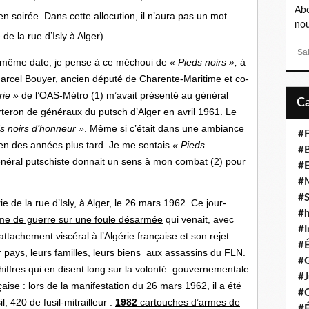
Abo
en soirée. Dans cette allocution, il n’aura pas un mot
nou
de la rue d’Isly à Alger).
E
 même date, je pense à ce méchoui de
« Pieds noirs »,
à
m
Marcel Bouyer, ancien député de Charente-Maritime et co-
a
rie »
de l’OAS-Métro (1) m’avait présenté au général
i
l
teron de généraux du putsch d’Alger en avril 1961. Le
s noirs d’honneur »
. Même si c’était dans une ambiance
#F
 bien des années plus tard. Je me sentais
« Pieds
#B
néral putschiste donnait un sens à mon combat (2) pour
#
#
#S
e de la rue d’Isly, à Alger, le 26 mars 1962. Ce jour-
#
’arme de guerre sur une foule désarmée
qui venait, avec
#I
ttachement viscéral à l’Algérie française et son rejet
#
ur pays, leurs familles, leurs biens aux assassins du FLN.
#G
hiffres qui en disent long sur la volonté gouvernementale
#J
aise : lors de la manifestation du 26 mars 1962, il a été
#
, 420 de fusil-mitrailleur :
1982
cartouches d’armes de
#É