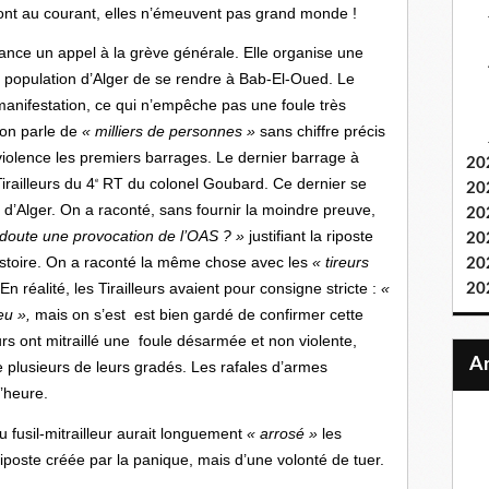
sont au courant, elles n’émeuvent pas grand monde !
lance un appel à la grève générale. Elle organise une
a population d’Alger de se rendre à Bab-El-Oued. Le
la manifestation, ce qui n’empêche pas une foule très
on parle de
« milliers de personnes »
sans chiffre précis
violence les premiers barrages. Le dernier barrage à
20
irailleurs du 4
RT du colonel Goubard. Ce dernier se
e
20
d’Alger. On a raconté, sans fournir la moindre preuve,
20
doute une provocation de l’OAS ? »
justifiant la riposte
20
l’histoire. On a raconté la même chose avec les
« tireurs
20
 En réalité, les Tirailleurs avaient pour consigne stricte :
«
20
eu »,
mais on s’est est bien gardé de confirmer cette
urs ont mitraillé une foule désarmée et non violente,
 plusieurs de leurs gradés. Les rafales d’armes
’heure.
du fusil-mitrailleur aurait longuement
« arrosé »
les
 riposte créée par la panique, mais d’une volonté de tuer.