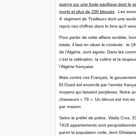
guerre sur une foule pacifique dont le seu
morts et plus de 200 blessés
. Les sour
4
régiment de Tirailleurs dont une secti
e
repris ces chiffres dans le livre qu’il vena
Pour parler de cette affaire sordide, ho
totale, il faut en situer le contexte : l
de l’Algérie, sont signés. Dans les co
c’est la sidération, la colère et la stup
l’Algérie française.
Mais contre ces Français, le gouverneme
El-Oued est encerclé par l’armée frança
moyens qui laissent perplexes. Notre arm
chasseurs
« T6 »
. Un blocus est mis en 
par maison.
Selon le préfet de police, Vitalis Cros
7418 appartements sont perquisitionnés
parmi la population civile, dont Ghislain