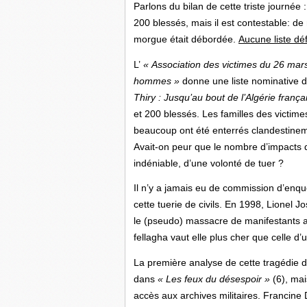
Parlons du bilan de cette triste journée :
200 blessés, mais il est contestable: d
morgue était débordée.
Aucune liste déf
L’
« Association des victimes du 26 mar
hommes »
donne une liste nominative 
Thiry : Jusqu’au bout de l’Algérie
frança
et 200 blessés. Les familles des victimes
beaucoup ont été enterrés clandestineme
Avait-on peur que le nombre d’impacts d
indéniable, d’une volonté de tuer ?
Il n’y a jamais eu de commission d’enquêt
cette tuerie de civils. En 1998, Lionel 
le (pseudo) massacre de manifestants a
fellagha vaut elle plus cher que celle d’
La première analyse de cette tragédie d
dans
« Les
feux du désespoir »
(6), mai
accès aux archives militaires. Francin