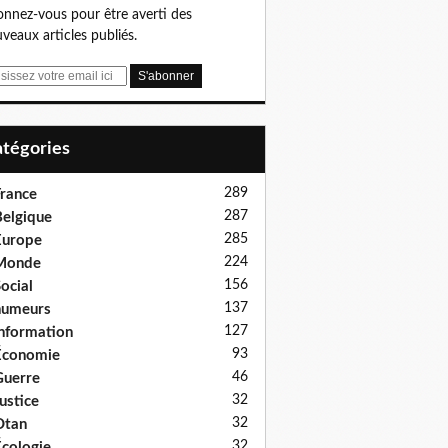
nnez-vous pour être averti des
veaux articles publiés.
Catégories
289
rance
287
elgique
285
Europe
224
Monde
156
ocial
137
humeurs
127
nformation
93
Économie
46
uerre
32
ustice
32
Otan
32
cologie