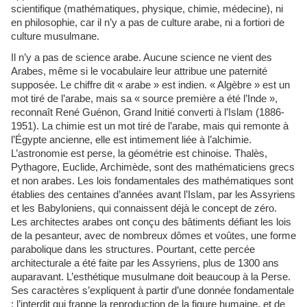
scientifique (mathématiques, physique, chimie, médecine), ni
en philosophie, car il n’y a pas de culture arabe, ni a fortiori de
culture musulmane.
Il n’y a pas de science arabe. Aucune science ne vient des
Arabes, même si le vocabulaire leur attribue une paternité
supposée. Le chiffre dit « arabe » est indien. « Algèbre » est un
mot tiré de l’arabe, mais sa « source première a été l’Inde »,
reconnaît René Guénon, Grand Initié converti à l’Islam (1886-
1951). La chimie est un mot tiré de l’arabe, mais qui remonte à
l’Égypte ancienne, elle est intimement liée à l’alchimie.
L’astronomie est perse, la géométrie est chinoise. Thalès,
Pythagore, Euclide, Archimède, sont des mathématiciens grecs
et non arabes. Les lois fondamentales des mathématiques sont
établies des centaines d’années avant l’Islam, par les Assyriens
et les Babyloniens, qui connaissent déjà le concept de zéro.
Les architectes arabes ont conçu des bâtiments défiant les lois
de la pesanteur, avec de nombreux dômes et voûtes, une forme
parabolique dans les structures. Pourtant, cette percée
architecturale a été faite par les Assyriens, plus de 1300 ans
auparavant. L’esthétique musulmane doit beaucoup à la Perse.
Ses caractères s’expliquent à partir d’une donnée fondamentale
: l’interdit qui frappe la reproduction de la figure humaine, et de