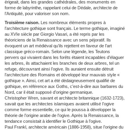
érigeait, dans les grandes cathédrales, des monuments en
forme de labyrinthe, rappelant celui de Dédale, architecte de
l’Antiquité, pour valoriser son nom.
Troisième raison.
Les nombreux éléments propres à
l’architecture gothique sont français. Le terme gothique, imaginé
au XVIe siècle par Giorgio Vasari, a été repris par les
théoriciens de la Renaissance avec un sens péjoratif. Ils
évoquent un art médiéval qu’ils rejettent en faveur de l’art
classique gréco-romain. Selon une légende, les Teutons
pervers qui vivaient dans les forêts étaient incapables d’élaguer
les arbres, ils attachaient les branches de deux arbres, tel un
refuge, découvrant ainsi l’ogive. Ils auraient ensuite détruit
l’architecture des Romains et développé leur mauvais style «
gothique ». Ainsi, cet art a été dédaigneusement qualifié de
gothique, en référence aux Goths, c’est-à-dire aux barbares du
Nord, car il était supposé d’origine germanique.
Christopher Wren, savant et architecte britannique (1632-1723),
savait que les architectes islamiques avaient utilisé l’ogive
comme forme essentielle, ce qui le poussa à développer la
théorie de l’origine arabe de l’ogive. Après la Renaissance, la
tendance consistait à identifier le Gothique à l’ogive.
Paul Frankl, architecte américain (1886-1958), situe l’origine du