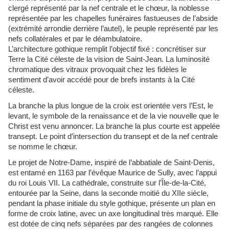
clergé représenté par la nef centrale et le chœur, la noblesse
représentée par les chapelles funéraires fastueuses de l’abside
(extrémité arrondie derrière l’autel), le peuple représenté par les
nefs collatérales et par le déambulatoire.
L’architecture gothique remplit l’objectif fixé : concrétiser sur
Terre la Cité céleste de la vision de Saint-Jean. La luminosité
chromatique des vitraux provoquait chez les fidèles le
sentiment d’avoir accédé pour de brefs instants à la Cité
céleste.
La branche la plus longue de la croix est orientée vers l’Est, le
levant, le symbole de la renaissance et de la vie nouvelle que le
Christ est venu annoncer. La branche la plus courte est appelée
transept. Le point d’intersection du transept et de la nef centrale
se nomme le chœur.
Le projet de Notre-Dame, inspiré de l’abbatiale de Saint-Denis,
est entamé en 1163 par l’évêque Maurice de Sully, avec l’appui
du roi Louis VII. La cathédrale, construite sur l’Île-de-la-Cité,
entourée par la Seine, dans la seconde moitié du XIIe siècle,
pendant la phase initiale du style gothique, présente un plan en
forme de croix latine, avec un axe longitudinal très marqué. Elle
est dotée de cinq nefs séparées par des rangées de colonnes