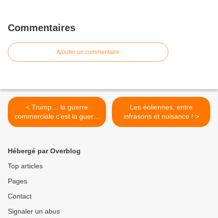
Commentaires
Ajouter un commentaire
< Trump… la guerre
Les éoliennes, entre
commerciale c’est la guerre
infrasons et nuisance ! >
des souverainistes contre
les mondialistes !
Hébergé par Overblog
Top articles
Pages
Contact
Signaler un abus