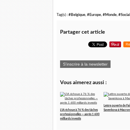
Tag(s) :
#Belgique
,
#Europe
,
#Monde
,
#Socia
Partager cet article
Re
S'inscrire à la newsletter
Vous aimerez aussi :
Lettre ouverte de Fa
L’IA échoue à 76 % des tâches
Savenkova à Macron
professionnelles — après 1 600
milliards investis