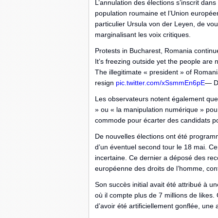
L’annulation des élections s’inscrit dan
population roumaine et l’Union europée
particulier Ursula von der Leyen, de vo
marginalisant les voix critiques.
Protests in Bucharest, Romania continue
It’s freezing outside yet the people are 
The illegitimate « president » of Roman
resign
pic.twitter.com/xSsmmEn6pE
— D
Les observateurs notent également que
» ou « la manipulation numérique » pour 
commode pour écarter des candidats po
De nouvelles élections ont été programm
d’un éventuel second tour le 18 mai. Ce
incertaine. Ce dernier a déposé des rec
européenne des droits de l’homme, contes
Son succès initial avait été attribué à
où il compte plus de 7 millions de likes.
d’avoir été artificiellement gonflée, un