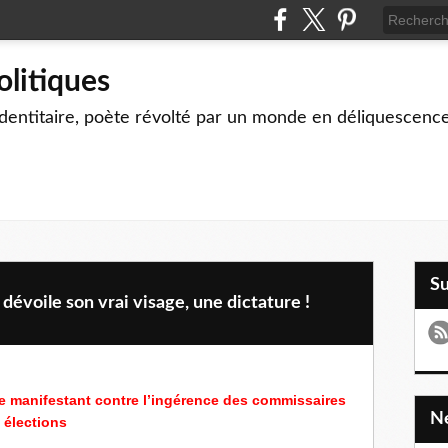
olitiques
identitaire, poète révolté par un monde en déliquescenc
S
évoile son vrai visage, une dictature !
de manifestant contre l’ingérence des commissaires
s élections