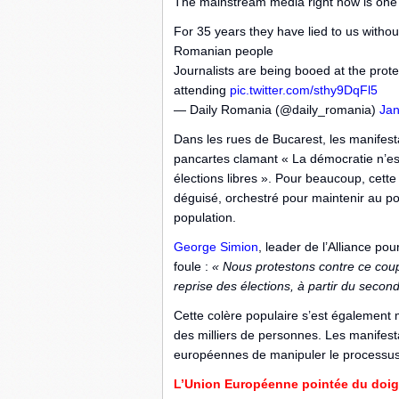
The mainstream media right now is one 
For 35 years they have lied to us witho
Romanian people
Journalists are being booed at the pro
attending
pic.twitter.com/sthy9DqFl5
— Daily Romania (@daily_romania)
Jan
Dans les rues de Bucarest, les manifes
pancartes clamant « La démocratie n’es
élections libres ». Pour beaucoup, cette
déguisé, orchestré pour maintenir au pou
population.
George Simion
, leader de l’Alliance po
foule :
« Nous protestons contre ce coup 
reprise des élections, à partir du second
Cette colère populaire s’est également 
des milliers de personnes. Les manifest
européennes de manipuler le processu
L’Union Européenne pointée du doig