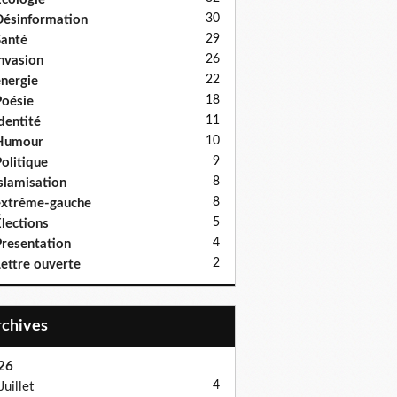
30
ésinformation
29
anté
26
nvasion
22
nergie
18
oésie
11
dentité
10
Humour
9
olitique
8
slamisation
8
xtrême-gauche
5
lections
4
resentation
2
ettre ouverte
Archives
26
4
Juillet