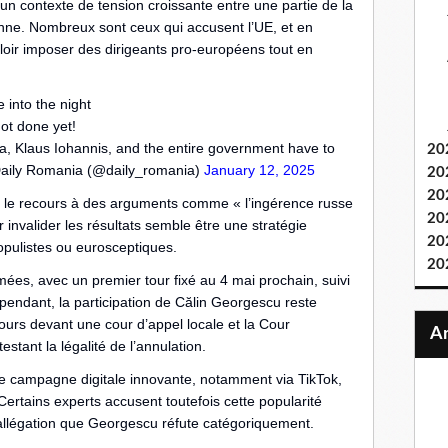
s un contexte de tension croissante entre une partie de la
nne. Nombreux sont ceux qui accusent l’UE, et en
uloir imposer des dirigeants pro-européens tout en
 into the night
not done yet!
ia, Klaus Iohannis, and the entire government have to
20
aily Romania (@daily_romania)
January 12, 2025
20
20
 le recours à des arguments comme « l’ingérence russe
20
invalider les résultats semble être une stratégie
20
pulistes ou eurosceptiques.
20
ées, avec un premier tour fixé au 4 mai prochain, suivi
pendant, la participation de Călin Georgescu reste
ours devant une cour d’appel locale et la Cour
tant la légalité de l’annulation.
 une campagne digitale innovante, notamment via TikTok,
 Certains experts accusent toutefois cette popularité
e allégation que Georgescu réfute catégoriquement.