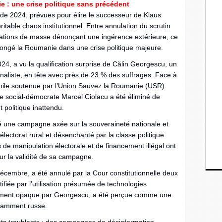
e : une crise politique sans précédent
 de 2024, prévues pour élire le successeur de Klaus
itable chaos institutionnel. Entre annulation du scrutin
stations de masse dénonçant une ingérence extérieure, ce
longé la Roumanie dans une crise politique majeure.
24, a vu la qualification surprise de Călin Georgescu, un
naliste, en tête avec près de 23 % des suffrages. Face à
phile soutenue par l’Union Sauvez la Roumanie (USR).
e social-démocrate Marcel Ciolacu a été éliminé de
politique inattendu.
né une campagne axée sur la souveraineté nationale et
 électorat rural et désenchanté par la classe politique
 de manipulation électorale et de financement illégal ont
r la validité de sa campagne.
décembre, a été annulé par la Cour constitutionnelle deux
tifiée par l’utilisation présumée de technologies
ement opaque par Georgescu, a été perçue comme une
tamment russe.