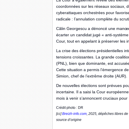
La Cour a également révélé des élémen
coordonnées sur les réseaux sociaux, d
cyberattaques orchestrées pour favoris
radicale : l’annulation complète du scrut
Călin Georgescu a dénoncé une manœuvr
écarter un candidat jugé « anti-système
Cour, tout en appelant à préserver les i
La crise des élections présidentielles i
tensions croissantes. La grande coaliti
(PNL), bien que dominante, est accusée
Cette situation a permis l’émergence 
Simion, chef de l’extrême droite (AUR).
De nouvelles élections sont prévues pou
incertaine. Il a saisi la Cour européenn
mois à venir s’annoncent cruciaux pour 
Crédit photo : DR
[cc]
Breizh-info.com
, 2025, dépêches libres de 
source d’origine