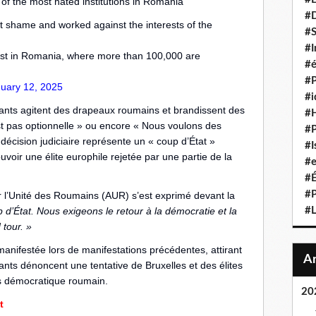
of the most hated institutions in Romania
#D
ut shame and worked against the interests of the
#S
#I
test in Romania, where more than 100,000 are
#é
#P
uary 12, 2025
#i
tants agitent des drapeaux roumains et brandissent des
#
t pas optionnelle » ou encore « Nous voulons des
#P
 décision judiciaire représente un « coup d’État »
#I
voir une élite europhile rejetée par une partie de la
#e
#É
#P
ur l’Unité des Roumains (AUR) s’est exprimé devant la
d’État. Nous exigeons le retour à la démocratie et la
#L
 tour. »
manifestée lors de manifestations précédentes, attirant
ants dénoncent une tentative de Bruxelles et des élites
s démocratique roumain.
20
t