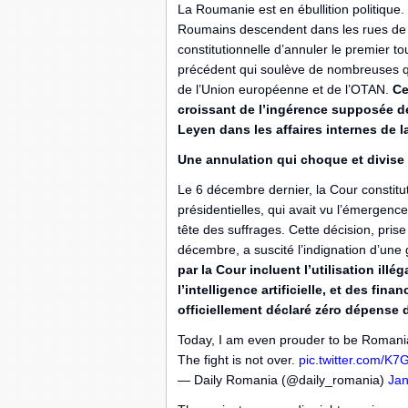
La Roumanie est en ébullition politique.
Roumains descendent dans les rues de B
constitutionnelle d’annuler le premier t
précédent qui soulève de nombreuses q
de l’Union européenne et de l’OTAN.
Ce
croissant de l’ingérence supposée d
Leyen dans les affaires internes de 
Une annulation qui choque et divise
Le 6 décembre dernier, la Cour constitut
présidentielles, qui avait vu l’émergenc
tête des suffrages. Cette décision, pris
décembre, a suscité l’indignation d’une 
par la Cour incluent l’utilisation ill
l’intelligence artificielle, et des f
officiellement déclaré zéro dépense
Today, I am even prouder to be Romania
The fight is not over.
pic.twitter.com/K7
— Daily Romania (@daily_romania)
Jan