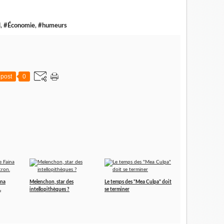
l
,
#Économie
,
#humeurs
post
0
ina
Melenchon, star des
Le temps des "Mea Culpa" doit
.
intellopithèques ?
se terminer