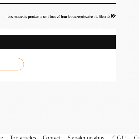
Les mauvais perdants ont trouvé leur bouc-émissaire : la liberté
og
Top articles
Contact
Signaler un abus
C.G.U.
Co