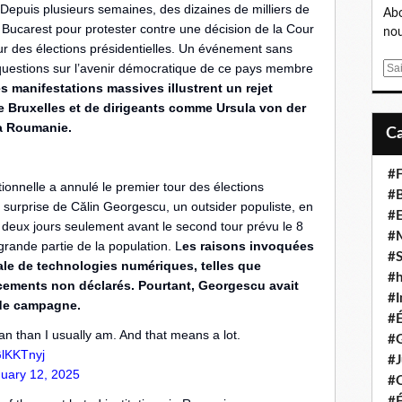
 Depuis plusieurs semaines, des dizaines de milliers de
Abo
ucarest pour protester contre une décision de la Cour
nou
our des élections présidentielles. Un événement sans
uestions sur l’avenir démocratique de ce pays membre
E
s manifestations massives illustrent un rejet
m
a
e Bruxelles et de dirigeants comme Ursula von der
i
la Roumanie.
l
#F
ionnelle a annulé le premier tour des élections
#B
e surprise de Călin Georgescu, un outsider populiste, en
#
e deux jours seulement avant le second tour prévu le 8
#
grande partie de la population. L
es raisons invoquées
#S
égale de technologies numériques, telles que
#
inancements non déclarés. Pourtant, Georgescu avait
#I
 de campagne.
#
n than I usually am. And that means a lot.
#G
GlKKTnyj
#J
uary 12, 2025
#
#É