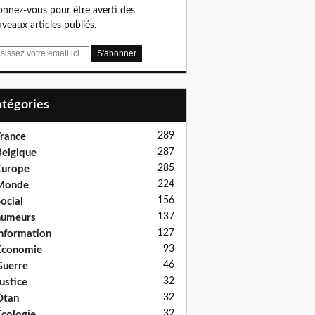
nnez-vous pour être averti des
veaux articles publiés.
Catégories
289
rance
287
elgique
285
Europe
224
Monde
156
ocial
137
humeurs
127
nformation
93
Économie
46
uerre
32
ustice
32
Otan
32
cologie