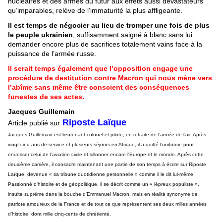
nucléaires et des armes du futur aux effets aussi dévastateurs
qu’imparables, relève de l’immaturité la plus affligeante.
Il est temps de négocier au lieu de tromper une fois de plus
le peuple ukrainien
, suffisamment saigné à blanc sans lui
demander encore plus de sacrifices totalement vains face à la
puissance de l’armée russe.
Il serait temps également que l’opposition engage une
procédure de destitution contre Macron qui nous mène vers
l’abîme sans même être conscient des conséquences
funestes de ses actes.
Jacques Guillemain
Riposte Laïque
Article publié sur
Jacques Guillemain est lieutenant-colonel et pilote, en retraite de l’armée de l’air. Après
vingt-cinq ans de service et plusieurs séjours en Afrique, il a quitté l’uniforme pour
endosser celui de l’aviation civile et sillonner encore l'Europe et le monde. Après cette
deuxième carrière, il consacre maintenant une partie de son temps à écrire sur Riposte
Laïque, devenue « sa tribune quotidienne personnelle » comme il le dit lui-même.
Passionné d'histoire et de géopolitique, il se décrit comme un « lépreux populiste »,
insulte suprême dans la bouche d'Emmanuel Macron, mais en réalité synonyme de
patriote amoureux de la France et de tout ce que représentent ses deux milles années
d'histoire, dont mille cinq-cents de chrétienté.