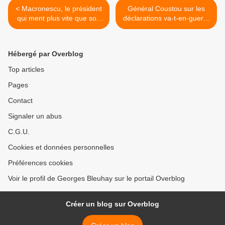
< Macronescu, le président
Général Coustou sur les
qui ment plus vite que son
déclarations va-t-en-guerre
ombre…
de Macron >
Hébergé par Overblog
Top articles
Pages
Contact
Signaler un abus
C.G.U.
Cookies et données personnelles
Préférences cookies
Voir le profil de Georges Bleuhay sur le portail Overblog
Créer un blog sur Overblog