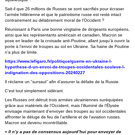
Sait-il que 26 millions de Russes se sont sacrifiés pour écraser
l’armée hitlérienne et que le patriotisme russe est resté intact
contrairement au délabrement moral de l’Occident ?
Réunissant à Paris une bonne vingtaine de dirigeants européens,
ainsi que les représentants américain et canadien, Macron se
pose en leader de la croisade anti-Poutine, allant jusqu’à ouvrir la
porte à l’envoi de troupes au sol en Ukraine. Sa haine de Poutine
n’a plus de limite.
https://www.lefigaro.fr/politique/guerre-en-ukraine-l-
hypothese-d-un-envoi-de-troupes-occidentales-souleve-l-
indignation-des-oppositions-20240227
Il réclame un “sursaut” afin d’assurer la défaite de la Russie.
C’est tout simplement sidérant.
Les Russes ont détruit trois armées ukrainiennes suréquipées
grâce aux matériels de l’Occident, mais l’illuminé de l’Élysée
envisage maintenant d’envoyer des troupes au sol occidentales
affronter le déluge de feu de l’artillerie et de l’aviation russes.
Macron est devenu incontrôlable.
«
Il n’y a pas de consensus aujourd’hui pour envoyer de