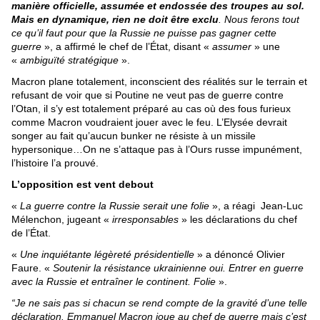
manière officielle, assumée et endossée des troupes au sol.
Mais en dynamique, rien ne doit être exclu
. Nous ferons tout
ce qu’il faut pour que la Russie ne puisse pas gagner cette
guerre
», a affirmé le chef de l’État, disant «
assumer
» une
«
ambiguïté stratégique
».
Macron plane totalement, inconscient des réalités sur le terrain et
refusant de voir que si Poutine ne veut pas de guerre contre
l’Otan, il s’y est totalement préparé au cas où des fous furieux
comme Macron voudraient jouer avec le feu. L’Elysée devrait
songer au fait qu’aucun bunker ne résiste à un missile
hypersonique…On ne s’attaque pas à l’Ours russe impunément,
l’histoire l’a prouvé.
L’opposition est vent debout
«
La guerre contre la Russie serait une folie
», a réagi Jean-Luc
Mélenchon, jugeant «
irresponsables
» les déclarations du chef
de l’État.
«
Une
inquiétante légèreté présidentielle
» a dénoncé Olivier
Faure. «
Soutenir la résistance ukrainienne oui. Entrer en guerre
avec la Russie et entraîner le continent. Folie
».
“Je ne sais pas si chacun se rend compte de la gravité d’une telle
déclaration. Emmanuel Macron joue au chef de guerre mais c’est