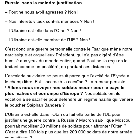
Russie, sans la moindre justification.
– Poutine nous a-t-il agressés ? Non !
– Nos intérêts vitaux sont-ils menacés ? Non !
– L’Ukraine est-elle dans l’Otan ? Non !
– L’Ukraine est-elle membre de l’UE ? Non !
C’est donc une guerre personnelle contre le Tsar que mène notre
narcissique et orgueilleux Président, qui n’a pas digéré d’être
humilié aux yeux du monde entier, quand Poutine l’a reçu en le
traitant comme un pestiféré, en gardant ses distances.
L’escalade suicidaire se poursuit parce que l’excité de l’Elysée a
le champ libre. Est-il accroc à la cocaïne ? La rumeur persiste
!
Allons nous envoyer nos soldats mourir pour le pays le
plus mafieux et corrompu d’Europe ?
Nos soldats ont-ils
vocation à se sacrifier pour défendre un régime nazifié qui vénère
le boucher Stéphan Bandera ?
L’Ukraine est-elle dans l’Otan ou fait elle partie de l’UE pour
justifier une guerre contre la Russie ? Macron sait-il que Moscou
pourrait mobiliser 20 millions de soldats pour affronter l’Otan ?
C’est à dire 100 fois plus que les 200 000 soldats de notre armée
squelettique ?