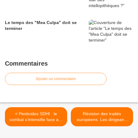
Le temps des "Mea Culpa" doit se
terminer
Commentaires
Ajouter un commentaire
< Pesticides SDHI : le
Révision des traités
combat s'intensifie face aux
européens. Les dirigeants
firmes agrochimiques !
de l’Union Européenne
contre leurs peuples ? >