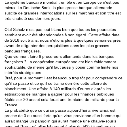
Le système bancaire mondial tremble et en Europe ce n’est pas
mieux. La Deutsche Bank, la plus grosse banque allemande
suscite de grandes interrogations sur les marchés et son titre est
très chahuté ces derniers jours.
Olaf Scholz n’est pas tout blanc bien que toutes les poursuites
semblent avoir été abandonnées à son égard. Cette affaire date
de 2018 soit 5 ans, nous n’étions plus à quelques semaines près
avant de diligenter des perquisitions dans les plus grosses
banques françaises.
Que viennent faire 6 procureurs allemands dans les banques
françaises ? La coopération européenne est bien évidemment
souhaitable, de même qu’il faut aussi y poser comme limite nos
intérêts stratégiques.
Bref, pour le moment il est beaucoup trop tôt pour comprendre ce
qu’il se passe et ce qu’il se trame derrière cette affaire de
blanchiment. Une affaire à 140 milliards d’euros d’après les
estimations de manque à gagner pour les finances publiques
étalés sur 20 ans et cela ferait une trentaine de milliards pour la
France.
La probabilité que ce qui se passe aujourd’hui arrive ainsi, est
proche de 0 ou aussi forte qu’un virus provienne d’un homme qui
aurait mangé un pangolin qui aurait mangé une chauve-souris
pendant l’hiver où elles hibernent à plus de 500 kilomètres de