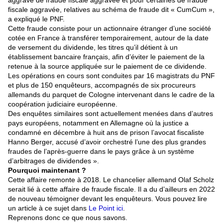
aggravé de fraude fiscale aggravée et pour certaines de fraude
fiscale aggravée, relatives au schéma de fraude dit « CumCum »,
a expliqué le PNF.
Cette fraude consiste pour un actionnaire étranger d’une société
cotée en France à transférer temporairement, autour de la date
de versement du dividende, les titres qu’il détient à un
établissement bancaire français, afin d’éviter le paiement de la
retenue à la source appliquée sur le paiement de ce dividende.
Les opérations en cours sont conduites par 16 magistrats du PNF
et plus de 150 enquêteurs, accompagnés de six procureurs
allemands du parquet de Cologne intervenant dans le cadre de la
coopération judiciaire européenne.
Des enquêtes similaires sont actuellement menées dans d’autres
pays européens, notamment en Allemagne où la justice a
condamné en décembre à huit ans de prison l’avocat fiscaliste
Hanno Berger, accusé d’avoir orchestré l’une des plus grandes
fraudes de l’après-guerre dans le pays grâce à un système
d’arbitrages de dividendes ».
Pourquoi maintenant ?
Cette affaire remonte à 2018. Le chancelier allemand Olaf Scholz
serait lié à cette affaire de fraude fiscale. Il a du d’ailleurs en 2022
de nouveau témoigner devant les enquêteurs. Vous pouvez lire
un article à ce sujet dans
Le Point ici
.
Reprenons donc ce que nous savons.