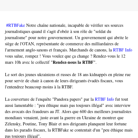
#RTBFake
 Notre chaîne nationale, incapable de vérifier ses sources 
journalistiques quand il s'agit d'obéir à son rôle de "soldat du 
journalisme" pour notre gouvernement. Un gouvernement qui abrite le 
siège de l'OTAN, représentante de commerce des milliardaires de 
l'armement anglo-saxons et français. Marchands de canons, la 
RTBF Info
vous salue, rompez ! Vous voulez que ça change ? Rendez-vous le 12 
Rendez-nous la RTBF
mars 10h avec le collectif "
".
Le sort des jeunes ukrainiens et russes de 18 ans kidnappés en pleine rue 
pour servir de chair à canon de leurs dirigeants évadés fiscaux, vous 
l'entendrez beaucoup moins à la RTBF.
La couverture de l'enquête "Pandora papers" par la 
RTBF Info
 fut tout 
aussi lamentable : "peu éthique mais pas toujours illégal" avec interview 
des avocats des fraudeurs au JT. Alors que 600 des meilleurs journalistes 
mondiaux venaient, juste avant la guerre en Ukraine de montrer que 
Zélensky, Poutine, Tony Blair et nos dirigeants planquent leur fortune 
dans les paradis fiscaux, la RTBFake se contentait d'un "peu éthique mais 
pas toujours illégal".