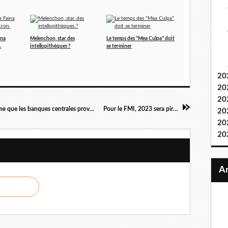
ina
Melenchon, star des
Le temps des "Mea Culpa" doit
.
intellopithèques ?
se terminer
20
20
20
BlackRock le plus grand fonds du monde affirme que les banques centrales provoquent délibérément les crises
Pour le FMI, 2023 sera pire que 2022 !
20
20
20