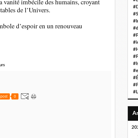
la vanité imbécile des humains, croyant
#D
tables de l’Univers.
#S
#I
ymbole d’espoir en un renouveau
#é
#P
#i
#
#P
#I
urs
#e
#É
#P
#L
post
0
20