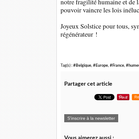
notre fragilité humaine et de 
pouvoir vaincre les lois inéluc
Joyeux Solstice pour tous, s
régénérateur !
Tag(s) :
#Belgique
,
#Europe
,
#France
,
#hume
Partager cet article
Re
S'inscrire à la newsletter
Vous aimerez aussi :