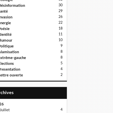
30
ésinformation
29
anté
26
nvasion
22
nergie
18
oésie
11
dentité
10
Humour
9
olitique
8
slamisation
8
xtrême-gauche
5
lections
4
resentation
2
ettre ouverte
Archives
26
4
Juillet