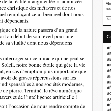
e de la réalité « augmentée », annoncée
Abo
nce christique des métavers et de nos
nou
uel remplaçant celui bien réel dont nous
nt dépendants.
E
m
ique où la nature passera d’un grand
a
rt au début de son réveil pour une
i
l
 de sa vitalité dont nous dépendons
#F
#B
s interroger sur ce miracle qui ne peut se
#
 Soleil, notre bonne étoile qui gère la vie
#
ait, en cas d’éruption plus importante que
#S
, avoir de graves répercussions sur les
#
t indispensables à nos sociétés modernes,
#I
#
ge de pierre. Terminé, le rêve numérique
#G
rs et de l’intelligence artificielle !
#J
soit l’occasion de nous rendre compte de
#
#É