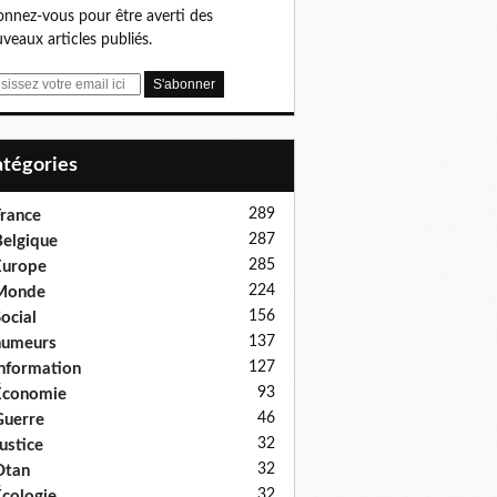
nnez-vous pour être averti des
veaux articles publiés.
Catégories
289
rance
287
elgique
285
Europe
224
Monde
156
ocial
137
humeurs
127
nformation
93
Économie
46
uerre
32
ustice
32
Otan
32
cologie