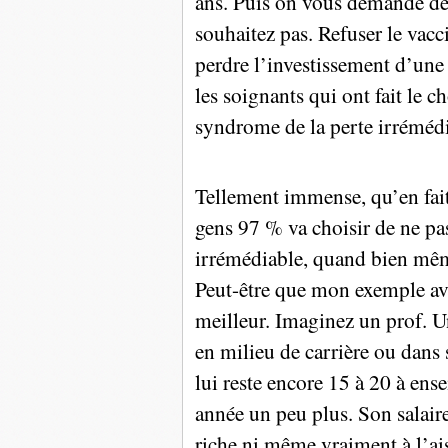
ans. Puis on vous demande de 
souhaitez pas. Refuser le vacc
perdre l’investissement d’une 
les soignants qui ont fait le 
syndrome de la perte irrémédi
Tellement immense, qu’en fait 
gens 97 % va choisir de ne pa
irrémédiable, quand bien même 
Peut-être que mon exemple ave
meilleur. Imaginez un prof. Un
en milieu de carrière ou dans so
lui reste encore 15 à 20 à ens
année un peu plus. Son salaire
riche ni même vraiment à l’aise