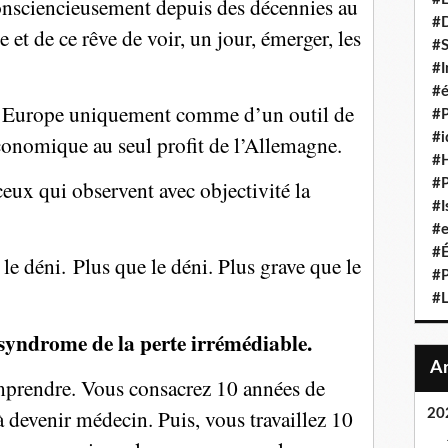
 consciencieusement depuis des décennies au
#D
e et de ce rêve de voir, un jour, émerger, les
#S
#I
#é
 l’Europe uniquement comme d’un outil de
#P
conomique au seul profit de l’Allemagne.
#i
#
ceux qui observent avec objectivité la
#P
#I
#e
#É
t le déni.
Plus que le déni. Plus grave que le
#P
#L
 syndrome de la perte irrémédiable.
prendre. Vous consacrez 10 années de
 à devenir médecin. Puis, vous travaillez 10
20