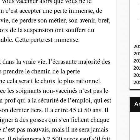
vous vacciner alors que vous ne le
in c’est accepter une perte immense, de
vie, de perdre son métier, son avenir, bref,
choix de la suspension ont souffert du
able. Cette perte est immense.
20
20
dans la vraie vie, l’écrasante majorité des
20
20
s prendre le chemin de la perte
20
cela serait le choix le plus rationnel.
20
c les soignants non-vaccinés n’est pas le
 prof qui a la sécurité de l’emploi, qui est
n dernier tiers. Il a entre 45 et 50 ans. Il
eigner à des gosses qui s’en fichent chaque
 n’est pas mauvais, mais il ne sera jamais
. Il plafonnera à 2 500 euros sauf s’il fait