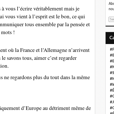
Abo
 à vous l’écrire véritablement mais je
nou
 vous vient à l’esprit est le bon, ce qui
E
mmuniquer tous ensemble par la pensée et
m
 mots !
a
i
l
 où la France et l’Allemagne n’arrivent
#F
#B
le savons tous, aimer c’est regarder
#
ion.
#
#S
us ne regardons plus du tout dans la même
#
#I
#
#G
#J
 uniquement d’Europe au détriment même de
#
#É