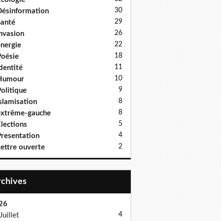
30
ésinformation
29
anté
26
nvasion
22
nergie
18
oésie
11
dentité
10
Humour
9
olitique
8
slamisation
8
xtrême-gauche
5
lections
4
resentation
2
ettre ouverte
Archives
26
4
Juillet