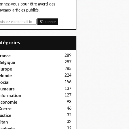
nnez-vous pour être averti des
veaux articles publiés.
Catégories
289
rance
287
elgique
285
Europe
224
Monde
156
ocial
137
humeurs
127
nformation
93
Économie
46
uerre
32
ustice
32
Otan
32
cologie