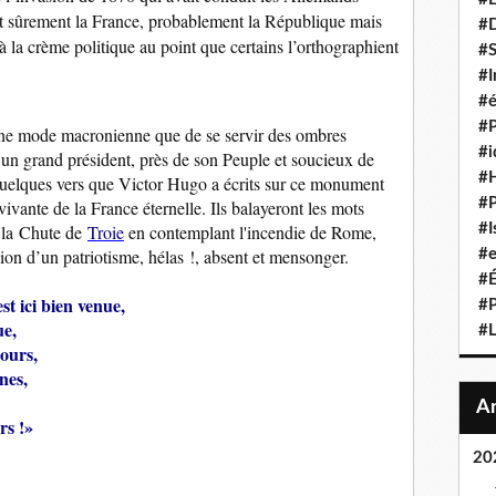
ent sûrement la France, probablement la République mais
#D
à la crème politique au point que certains l’orthographient
#S
#I
#é
#P
ne mode macronienne que de se servir des ombres
#i
t un grand président, près de son Peuple et soucieux de
#
quelques vers que Victor Hugo a écrits sur ce monument
#P
ivante de la France éternelle. Ils balayeront les mots
 la Chute de
Troie
en contemplant l'incendie de Rome,
#I
ion d’un patriotisme, hélas !, absent et mensonger.
#e
#É
st ici bien venue,
#P
ue,
#L
tours,
nes,
rs !»
20