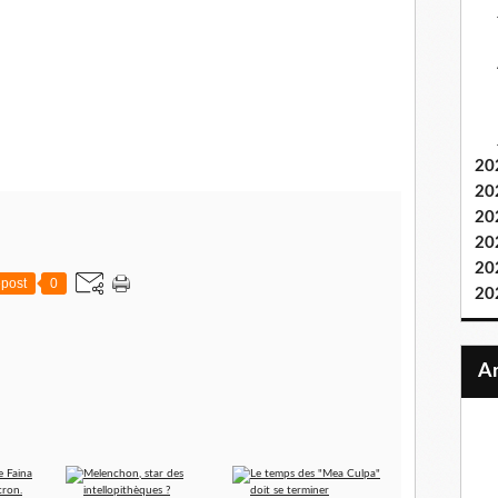
20
20
20
20
20
post
0
20