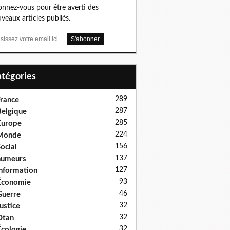
nnez-vous pour être averti des
veaux articles publiés.
Catégories
289
rance
287
elgique
285
Europe
224
Monde
156
ocial
137
humeurs
127
nformation
93
Économie
46
uerre
32
ustice
32
Otan
32
cologie