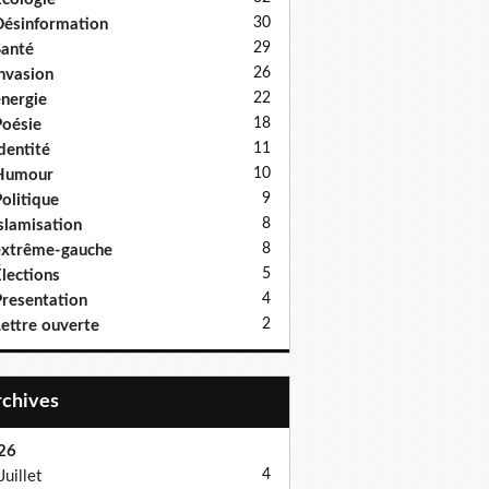
30
ésinformation
29
anté
26
nvasion
22
nergie
18
oésie
11
dentité
10
Humour
9
olitique
8
slamisation
8
xtrême-gauche
5
lections
4
resentation
2
ettre ouverte
Archives
26
4
Juillet