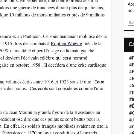
quatre jours. En septembre, une contre-offensive sur la
Abo
ors une guerre de tranchées durant plus de quatre ans,
nou
que 10 millions de morts militaires et près de 9 millions
E
m
enevoix au Panthéon. Ce sous-lieutenant mobilisé dès le
a
i
ril 1915
lors des combats à
Rupt-en-Woëvre
près de la
l
70 % d'invalidité et perd l'usage de la main gauche.
e et devient l’écrivain célèbre qui sera nommé
#F
çaise en octobre 1958 .
Il décédera d’une crise cardiaque
#B
#
#
nq volumes écrits entre 1916 et 1923 sous le titre "
C
eux
#S
vie des poilus
. Ces écrits sont considérés comme l'une
#
#I
#
les de Jean Moulin la grande figure de la Résistance au
#G
ésident ose dire que ces poilus se sont battus pour la
#J
 En effet, les soldats français mobilisés avaient en tête la
#
de l’invasion de 1870 qui avait conduit les Allemands
#É