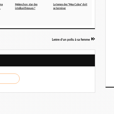
ina
Melenchon, star des
Le temps des "Mea Culpa" doit
.
intellopithèques ?
se terminer
Lettre d’un poilu à sa femme