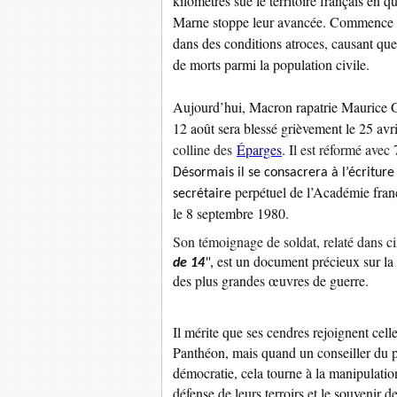
kilomètres sue le territoire français en 
Marne stoppe leur avancée. Commence al
dans des conditions atroces, causant quel
de morts parmi la population civile.
Aujourd’hui, Macron rapatrie Maurice G
12 août sera blessé grièvement le 25 av
colline des
Éparges
. I
l est réformé avec 
Désormais il se consacrera à l’écritur
perpétuel de l’Académie fran
secrétaire
le 8 septembre 1980.
Son témoignage de soldat, relaté dans ci
est un document précieux sur la 
de 14
"
,
des plus grandes œuvres de guerre.
Il mérite que ses cendres rejoignent cel
Panthéon, mais quand un conseiller du pr
démocratie, cela tourne à la manipulation.
défense de leurs terroirs et le souvenir 