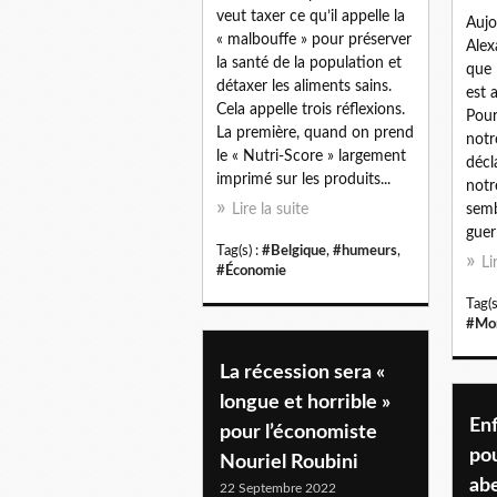
veut taxer ce qu’il appelle la
Aujo
« malbouffe » pour préserver
Alex
la santé de la population et
que 
détaxer les aliments sains.
est 
Cela appelle trois réflexions.
Pour
La première, quand on prend
notr
le « Nutri-Score » largement
décl
imprimé sur les produits...
notre
Lire la suite
semb
guerr
Tag(s) :
#Belgique
,
#humeurs
,
Li
#Économie
Tag(s
#Mo
La récession sera «
longue et horrible »
En
pour l’économiste
pou
Nouriel Roubini
abe
22 Septembre 2022