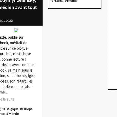
lodymyr zelensky,
#France
,
#Monde
médien avant tout
oût 2022
exte, publié sur
book, méritait de
ître sur ce blogue.
urd'hui, c'est chose
e, bonne lecture !
rdez-le avec son polo,
look, sa main sous le
on, sa barbe négligée,
poses, son regard, les
 derrière son palais -
e...
re la suite
) :
#Belgique
,
#Europe
,
nce
,
#Monde