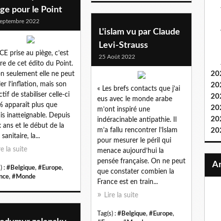
ge pour le Point
eptembre 2022
L'islam vu par Claude
Levi-Strauss
CE prise au piège, c’est
25 Août 2022
itre de cet édito du Point.
20
n seulement elle ne peut
ler l’inflation, mais son
20
« Les brefs contacts que j’ai
tif de stabiliser celle-ci
20
eus avec le monde arabe
% apparaît plus que
20
m’ont inspiré une
is inatteignable. Depuis
20
indéracinable antipathie. Il
 ans et le début de la
m’a fallu rencontrer l’Islam
20
 sanitaire, la...
pour mesurer le péril qui
re la suite
menace aujourd’hui la
pensée française. On ne peut
) :
#Belgique
,
#Europe
,
que constater combien la
nce
,
#Monde
France est en train...
Lire la suite
Tag(s) :
#Belgique
,
#Europe
,