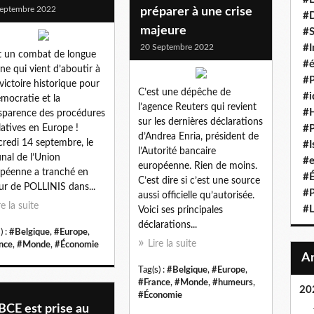
eptembre 2022
préparer à une crise
#D
majeure
#S
20 Septembre 2022
#I
t un combat de longue
#é
ine qui vient d’aboutir à
#P
victoire historique pour
C’est une dépêche de
#i
émocratie et la
l’agence Reuters qui revient
#
sparence des procédures
sur les dernières déclarations
slatives en Europe !
#P
d’Andrea Enria, président de
redi 14 septembre, le
#I
l’Autorité bancaire
unal de l’Union
#e
européenne. Rien de moins.
péenne a tranché en
#É
C’est dire si c’est une source
ur de POLLINIS dans...
#P
aussi officielle qu’autorisée.
re la suite
#L
Voici ses principales
déclarations...
) :
#Belgique
,
#Europe
,
Lire la suite
nce
,
#Monde
,
#Économie
Tag(s) :
#Belgique
,
#Europe
,
#France
,
#Monde
,
#humeurs
,
20
#Économie
BCE est prise au