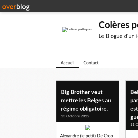
Colères p
Le Blogue d'un 
Accueil
Contact
Big Brother veut
Bel
mettre les Belges au
par
régime obligatoire.
es
13 Octobre 2022
gue
11 O
Alexandre (le petit) De Croo