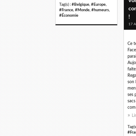
vo
Tag(s) :
#Belgique
,
#Europe
,
co
#France
,
#Monde
,
#humeurs
,
#Économie
!
17 A
Ce t
Face
para
Aujo
fait
Rega
son 
ment
ses 
sacs
comm
Li
Tag(s
#Fra