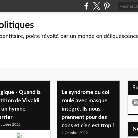
olitiques
identitaire, poète révolté par un monde en déliquescenc
S
gique - Quand la
Le syndrome du col
tition de Vivaldi
roulé avec masque
t un hymne
intégré. Ils nous
rrier
prennent pour des
ctobre 2022
cons et c’en est trop !
1 Octobre 2022