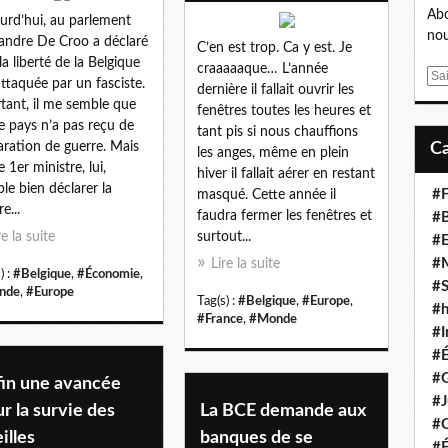
Abo
urd’hui, au parlement
nou
andre De Croo a déclaré
C’en est trop. Ca y est. Je
la liberté de la Belgique
craaaaaque… L’année
E
attaquée par un fasciste.
dernière il fallait ouvrir les
m
tant, il me semble que
fenêtres toutes les heures et
a
e pays n’a pas reçu de
tant pis si nous chauffions
i
aration de guerre. Mais
les anges, même en plein
l
 1er ministre, lui,
hiver il fallait aérer en restant
le bien déclarer la
#F
masqué. Cette année il
e...
faudra fermer les fenêtres et
#B
re la suite
surtout...
#
#
Lire la suite
) :
#Belgique
,
#Économie
,
#S
nde
,
#Europe
Tag(s) :
#Belgique
,
#Europe
,
#
#France
,
#Monde
#I
#
#G
fin une avancée
#J
r la survie des
La BCE demande aux
#
illes
banques de se
#É