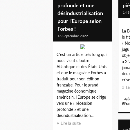
profonde et une
piè
14 S
désindustrialisation
pour l’Europe selon
Forbes !
La B
16 Septembre 2022
le t
« No
jugu
C’est un article très long qui
objec
nous vient d’outre-
à 2 
Atlantique et des États-Unis
jama
et que le magazine Forbes a
deux
traduit pour son édition
crise
française. Pour le grand
Li
magazine économique
américain, l’Europe se dirige
Tag(s
vers une « récession
#Fra
profonde » et une
désindustrialisation...
Lire la suite