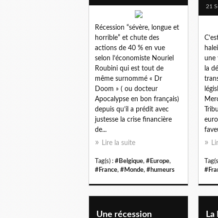
21 S
Récession “sévère, longue et
horrible” et chute des
C’es
actions de 40 % en vue
hale
selon l’économiste Nouriel
une 
Roubini qui est tout de
la d
même surnommé « Dr
tran
Doom » ( ou docteur
légi
Apocalypse en bon français)
Merc
depuis qu’il a prédit avec
Trib
justesse la crise financière
euro
de...
fave
Lire la suite
Li
Tag(s) :
#Belgique
,
#Europe
,
Tag(s
#France
,
#Monde
,
#humeurs
#Fra
Une récession
La 