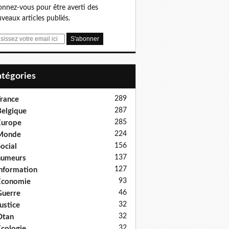
nnez-vous pour être averti des
veaux articles publiés.
Catégories
289
rance
287
elgique
285
Europe
224
Monde
156
ocial
137
humeurs
127
nformation
93
Économie
46
uerre
32
ustice
32
Otan
32
cologie