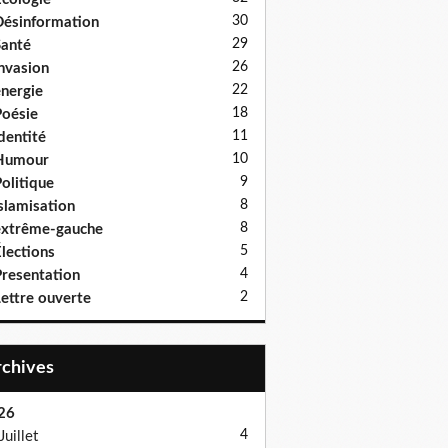
30
ésinformation
29
anté
26
nvasion
22
nergie
18
oésie
11
dentité
10
Humour
9
olitique
8
slamisation
8
xtrême-gauche
5
lections
4
resentation
2
ettre ouverte
Archives
26
4
Juillet